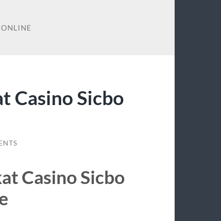
 ONLINE
t Casino Sicbo
ENTS
at Casino Sicbo
e