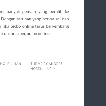
ne, banyak pemain yang beralih ke
. Dengan taruhan yang bervariasi dan
 jika Sicbo online terus berkembang
i di dunia perjudian online.
NG: PILIHAN
THEME BY
ANDERS
NORÉN
—
UP ↑