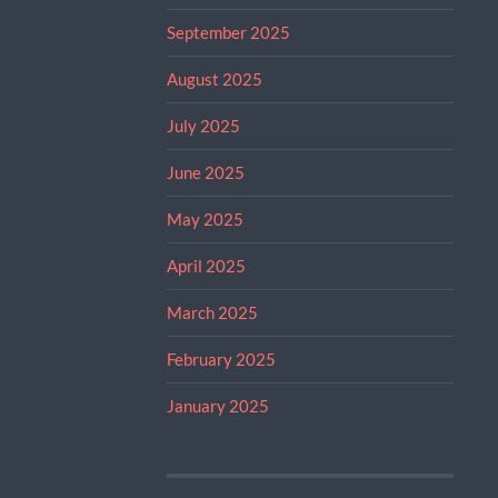
September 2025
August 2025
July 2025
June 2025
May 2025
April 2025
March 2025
February 2025
January 2025