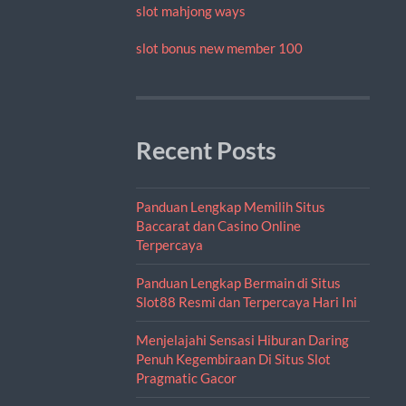
slot mahjong ways
slot bonus new member 100
Recent Posts
Panduan Lengkap Memilih Situs
Baccarat dan Casino Online
Terpercaya
Panduan Lengkap Bermain di Situs
Slot88 Resmi dan Terpercaya Hari Ini
Menjelajahi Sensasi Hiburan Daring
Penuh Kegembiraan Di Situs Slot
Pragmatic Gacor