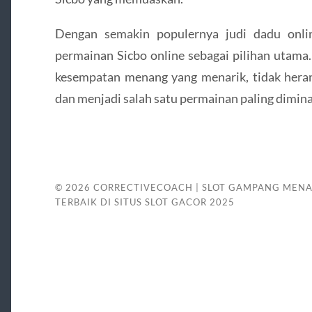
Dengan semakin populernya judi dadu onli
permainan Sicbo online sebagai pilihan utama
kesempatan menang yang menarik, tidak heran
dan menjadi salah satu permainan paling diminat
© 2026
CORRECTIVECOACH | SLOT GAMPANG MENA
TERBAIK DI SITUS SLOT GACOR 2025