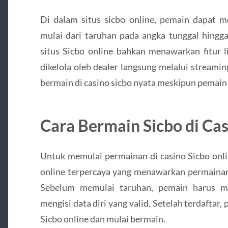
Di dalam situs sicbo online, pemain dapat
mulai dari taruhan pada angka tunggal hingg
situs Sicbo online bahkan menawarkan fitur l
dikelola oleh dealer langsung melalui streamin
bermain di casino sicbo nyata meskipun pemain
Cara Bermain Sicbo di Ca
Untuk memulai permainan di casino Sicbo onli
online terpercaya yang menawarkan permainan
Sebelum memulai taruhan, pemain harus m
mengisi data diri yang valid. Setelah terdaftar
Sicbo online dan mulai bermain.