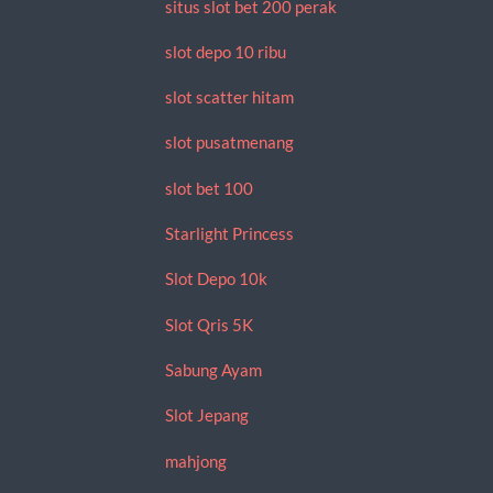
situs slot bet 200 perak
slot depo 10 ribu
slot scatter hitam
slot pusatmenang
slot bet 100
Starlight Princess
Slot Depo 10k
Slot Qris 5K
Sabung Ayam
Slot Jepang
mahjong