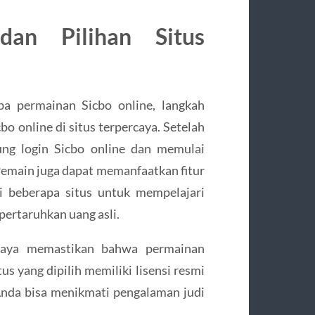
dan Pilihan Situs
a permainan Sicbo online, langkah
bo online di situs terpercaya. Setelah
ung login Sicbo online dan memulai
Pemain juga dapat memanfaatkan fitur
i beberapa situs untuk mempelajari
pertaruhkan uang asli.
rcaya memastikan bahwa permainan
us yang dipilih memiliki lisensi resmi
 Anda bisa menikmati pengalaman judi