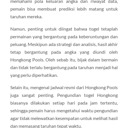
memahami pola keluaran angka dan riwayat data,
pemain bisa membuat prediksi lebih matang untuk
taruhan mereka.
Namun, penting untuk diingat bahwa togel tetaplah
permainan yang bergantung pada keberuntungan dan
peluang. Meskipun ada strategi dan analisis, hasil akhir
tetap bergantung pada angka yang diundi oleh
Hongkong Pools. Oleh sebab itu, bijak dalam bermain
dan tidak terlalu bergantung pada taruhan menjadi hal
yang perlu diperhatikan.
Selain itu, mengenal jadwal resmi dari Hongkong Pools
juga sangat penting. Pengundian togel Hongkong
biasanya dilakukan setiap hari pada jam tertentu,
sehingga pemain harus mengetahui waktu pengundian
agar tidak melewatkan kesempatan untuk melihat hasil
dan memasang taruhan tepat waktu.