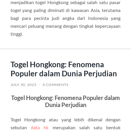
menjadikan togel Hongkong sebagai salah satu pasar
togel yang paling diminati di kawasan Asia, terutama
bagi para pecinta judi angka dari Indonesia yang
mencari peluang menang dengan tingkat kepercayaan
tinggi.
Togel Hongkong: Fenomena
Populer dalam Dunia Perjudian
JULY 30, 2025
/
0 COMMENTS
Togel Hongkong: Fenomena Populer dalam
Dunia Perjudian
Togel Hongkong atau yang lebih dikenal dengan
sebutan
data hk
merupakan salah satu bentuk