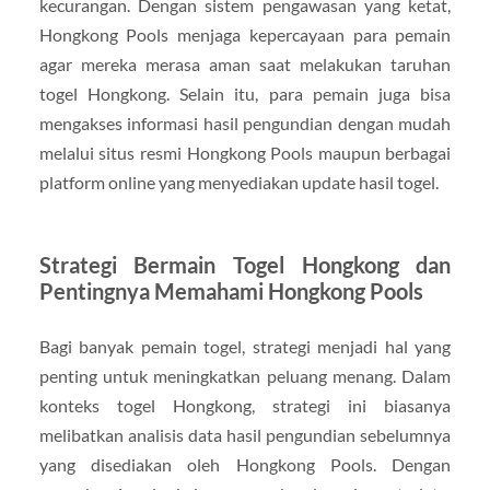
kecurangan. Dengan sistem pengawasan yang ketat,
Hongkong Pools menjaga kepercayaan para pemain
agar mereka merasa aman saat melakukan taruhan
togel Hongkong. Selain itu, para pemain juga bisa
mengakses informasi hasil pengundian dengan mudah
melalui situs resmi Hongkong Pools maupun berbagai
platform online yang menyediakan update hasil togel.
Strategi Bermain Togel Hongkong dan
Pentingnya Memahami Hongkong Pools
Bagi banyak pemain togel, strategi menjadi hal yang
penting untuk meningkatkan peluang menang. Dalam
konteks togel Hongkong, strategi ini biasanya
melibatkan analisis data hasil pengundian sebelumnya
yang disediakan oleh Hongkong Pools. Dengan