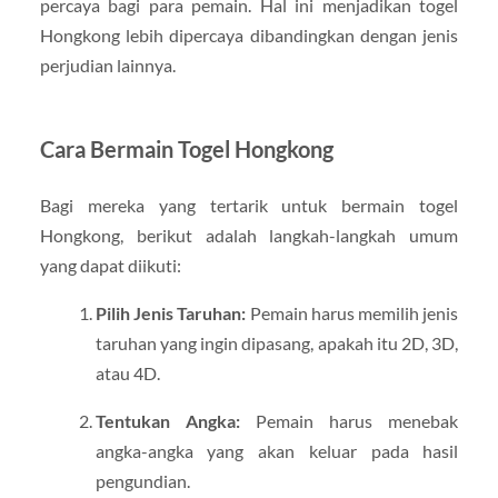
percaya bagi para pemain. Hal ini menjadikan togel
Hongkong lebih dipercaya dibandingkan dengan jenis
perjudian lainnya.
Cara Bermain Togel Hongkong
Bagi mereka yang tertarik untuk bermain togel
Hongkong, berikut adalah langkah-langkah umum
yang dapat diikuti:
Pilih Jenis Taruhan:
Pemain harus memilih jenis
taruhan yang ingin dipasang, apakah itu 2D, 3D,
atau 4D.
Tentukan Angka:
Pemain harus menebak
angka-angka yang akan keluar pada hasil
pengundian.