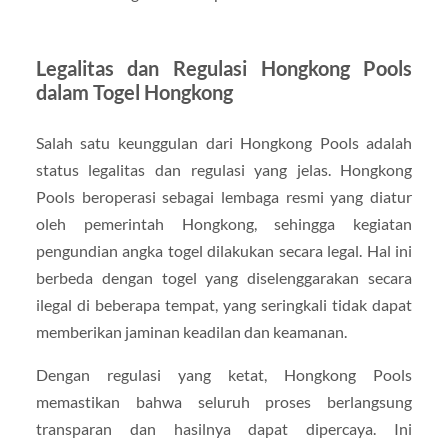
Legalitas dan Regulasi Hongkong Pools
dalam Togel Hongkong
Salah satu keunggulan dari Hongkong Pools adalah
status legalitas dan regulasi yang jelas. Hongkong
Pools beroperasi sebagai lembaga resmi yang diatur
oleh pemerintah Hongkong, sehingga kegiatan
pengundian angka togel dilakukan secara legal. Hal ini
berbeda dengan togel yang diselenggarakan secara
ilegal di beberapa tempat, yang seringkali tidak dapat
memberikan jaminan keadilan dan keamanan.
Dengan regulasi yang ketat, Hongkong Pools
memastikan bahwa seluruh proses berlangsung
transparan dan hasilnya dapat dipercaya. Ini