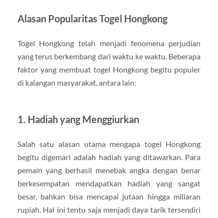
Alasan Popularitas Togel Hongkong
Togel Hongkong telah menjadi fenomena perjudian
yang terus berkembang dari waktu ke waktu. Beberapa
faktor yang membuat togel Hongkong begitu populer
di kalangan masyarakat, antara lain:
1. Hadiah yang Menggiurkan
Salah satu alasan utama mengapa togel Hongkong
begitu digemari adalah hadiah yang ditawarkan. Para
pemain yang berhasil menebak angka dengan benar
berkesempatan mendapatkan hadiah yang sangat
besar, bahkan bisa mencapai jutaan hingga miliaran
rupiah. Hal ini tentu saja menjadi daya tarik tersendiri