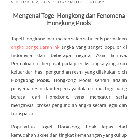
SEPTEMBER 2, 2025
/
0 COMMENTS
/
STICKY
Mengenal Togel Hongkong dan Fenomena
Hongkong Pools
Togel Hongkong merupakan salah satu jenis permainan
angka pengeluaran hk
angka yang sangat populer di
Indonesia dan beberapa negara Asia lainnya.
Permainan ini berpusat pada prediksi angka yang akan
keluar dari hasil pengundian resmi yang dilakukan oleh
Hongkong Pools
. Hongkong Pools sendiri adalah
penyedia resmi dan terpercaya dalam dunia togel yang
berasal dari Hongkong, yang mengatur serta
mengawasi proses pengundian angka secara legal dan
transparan.
Popularitas togel Hongkong tidak lepas dari
kemudahan akses dan tingkat kemenangan yang cukup