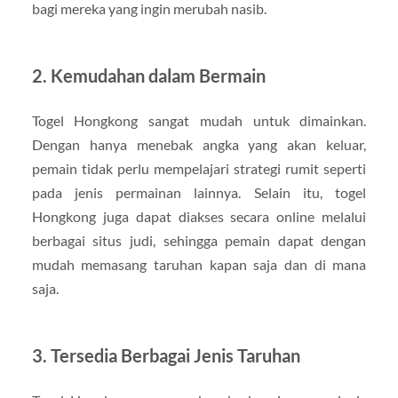
bagi mereka yang ingin merubah nasib.
2. Kemudahan dalam Bermain
Togel Hongkong sangat mudah untuk dimainkan.
Dengan hanya menebak angka yang akan keluar,
pemain tidak perlu mempelajari strategi rumit seperti
pada jenis permainan lainnya. Selain itu, togel
Hongkong juga dapat diakses secara online melalui
berbagai situs judi, sehingga pemain dapat dengan
mudah memasang taruhan kapan saja dan di mana
saja.
3. Tersedia Berbagai Jenis Taruhan