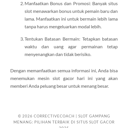
Manfaatkan Bonus dan Promosi: Banyak situs
slot menawarkan bonus untuk pemain baru dan
lama. Manfaatkan ini untuk bermain lebih lama
tanpa harus mengeluarkan modal lebih.
Tentukan Batasan Bermain: Tetapkan batasan
waktu dan uang agar permainan tetap
menyenangkan dan tidak berisiko.
Dengan memanfaatkan semua informasi ini, Anda bisa
menemukan mesin slot gacor hari ini yang akan
memberi Anda peluang besar untuk menang besar.
© 2026
CORRECTIVECOACH | SLOT GAMPANG
MENANG: PILIHAN TERBAIK DI SITUS SLOT GACOR