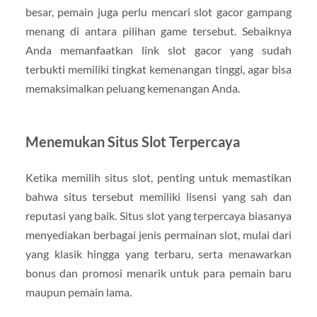
besar, pemain juga perlu mencari slot gacor gampang
menang di antara pilihan game tersebut. Sebaiknya
Anda memanfaatkan link slot gacor yang sudah
terbukti memiliki tingkat kemenangan tinggi, agar bisa
memaksimalkan peluang kemenangan Anda.
Menemukan Situs Slot Terpercaya
Ketika memilih situs slot, penting untuk memastikan
bahwa situs tersebut memiliki lisensi yang sah dan
reputasi yang baik. Situs slot yang terpercaya biasanya
menyediakan berbagai jenis permainan slot, mulai dari
yang klasik hingga yang terbaru, serta menawarkan
bonus dan promosi menarik untuk para pemain baru
maupun pemain lama.