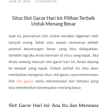
JUNE 29, 2025
/
0 COMMENTS
Situs Slot Gacor Hari Ini: Pilihan Terbaik
Untuk Menang Besar
Saat ini, permainan slot online semakin digemari oleh
banyak orang. Salah satu alasan utamanya adalah
potensi keuntungan besar yang bisa didapatkan,
terlebih lagi jika Anda bermain di situs yang tepat. Jika
Anda sedang mencari slot gacor hari ini, Anda datang
ke tempat yang tepat. Dalam artikel ini, kita akan
membahas mengenai situs slot gacor, cara menemukan
link
slot gacor
, serta rekomendasi slot terbaru yang
bisa memberikan kesempatan menang besar.
Slot Gacor Hari Ini: Apa Itu dan Mengapa