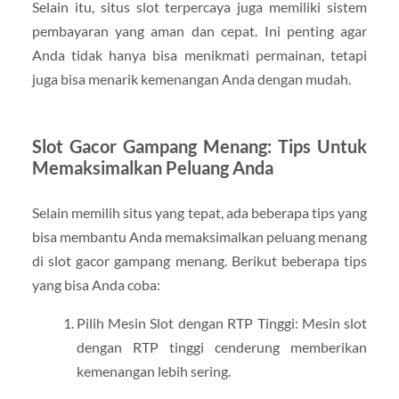
Selain itu, situs slot terpercaya juga memiliki sistem
pembayaran yang aman dan cepat. Ini penting agar
Anda tidak hanya bisa menikmati permainan, tetapi
juga bisa menarik kemenangan Anda dengan mudah.
Slot Gacor Gampang Menang: Tips Untuk
Memaksimalkan Peluang Anda
Selain memilih situs yang tepat, ada beberapa tips yang
bisa membantu Anda memaksimalkan peluang menang
di slot gacor gampang menang. Berikut beberapa tips
yang bisa Anda coba:
Pilih Mesin Slot dengan RTP Tinggi: Mesin slot
dengan RTP tinggi cenderung memberikan
kemenangan lebih sering.