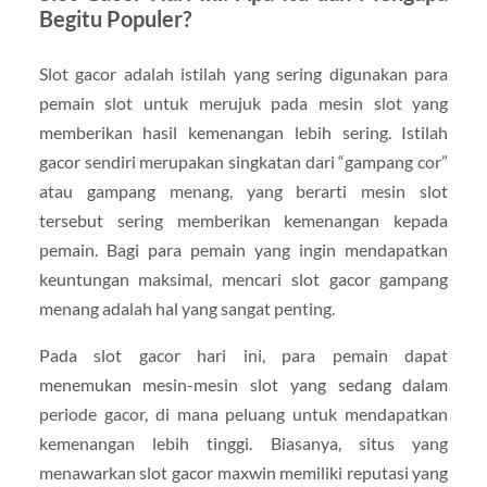
Begitu Populer?
Slot gacor adalah istilah yang sering digunakan para
pemain slot untuk merujuk pada mesin slot yang
memberikan hasil kemenangan lebih sering. Istilah
gacor sendiri merupakan singkatan dari “gampang cor”
atau gampang menang, yang berarti mesin slot
tersebut sering memberikan kemenangan kepada
pemain. Bagi para pemain yang ingin mendapatkan
keuntungan maksimal, mencari slot gacor gampang
menang adalah hal yang sangat penting.
Pada slot gacor hari ini, para pemain dapat
menemukan mesin-mesin slot yang sedang dalam
periode gacor, di mana peluang untuk mendapatkan
kemenangan lebih tinggi. Biasanya, situs yang
menawarkan slot gacor maxwin memiliki reputasi yang