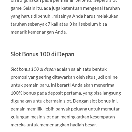
game. Selain itu, ada juga ketentuan mengenai taruhan
yang harus dipenuhi, misalnya Anda harus melakukan
taruhan sebanyak 7 kali atau 3 kali sebelum bisa
menarik kemenangan Anda.
Slot Bonus 100 di Depan
Slot bonus 100 di depan
adalah salah satu bentuk
promosi yang sering ditawarkan oleh situs judi online
untuk pemain baru. Ini berarti Anda akan menerima
100% bonus pada deposit pertama, yang bisa langsung
digunakan untuk bermain slot. Dengan slot bonus ini,
pemain memiliki lebih banyak peluang untuk memutar
gulungan mesin slot dan meningkatkan kesempatan
mereka untuk memenangkan hadiah besar.