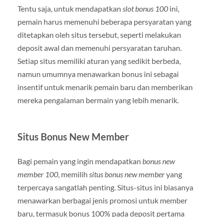
Tentu saja, untuk mendapatkan
slot bonus 100
ini,
pemain harus memenuhi beberapa persyaratan yang
ditetapkan oleh situs tersebut, seperti melakukan
deposit awal dan memenuhi persyaratan taruhan.
Setiap situs memiliki aturan yang sedikit berbeda,
namun umumnya menawarkan bonus ini sebagai
insentif untuk menarik pemain baru dan memberikan
mereka pengalaman bermain yang lebih menarik.
Situs Bonus New Member
Bagi pemain yang ingin mendapatkan
bonus new
member 100
, memilih
situs bonus new member
yang
terpercaya sangatlah penting. Situs-situs ini biasanya
menawarkan berbagai jenis promosi untuk member
baru, termasuk bonus 100% pada deposit pertama