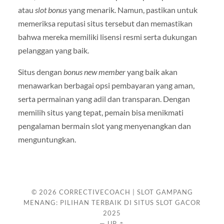
atau
slot bonus
yang menarik. Namun, pastikan untuk
memeriksa reputasi situs tersebut dan memastikan
bahwa mereka memiliki lisensi resmi serta dukungan
pelanggan yang baik.
Situs dengan
bonus new member
yang baik akan
menawarkan berbagai opsi pembayaran yang aman,
serta permainan yang adil dan transparan. Dengan
memilih situs yang tepat, pemain bisa menikmati
pengalaman bermain slot yang menyenangkan dan
menguntungkan.
© 2026
CORRECTIVECOACH | SLOT GAMPANG
MENANG: PILIHAN TERBAIK DI SITUS SLOT GACOR
2025
—
UP ↑