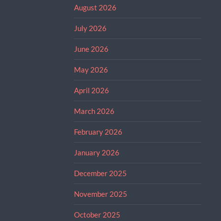
August 2026
July 2026
June 2026
May 2026
April 2026
March 2026
February 2026
January 2026
December 2025
November 2025
October 2025