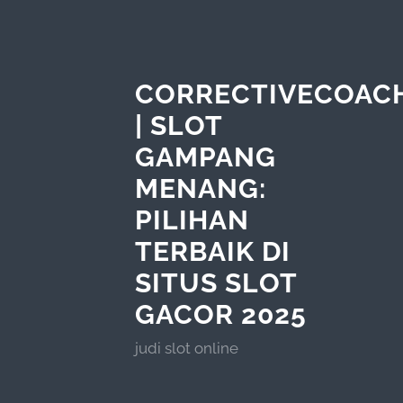
CORRECTIVECOAC
| SLOT
GAMPANG
MENANG:
PILIHAN
TERBAIK DI
SITUS SLOT
GACOR 2025
judi slot online