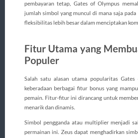
pembayaran tetap, Gates of Olympus memak
jumlah simbol yang muncul di mana saja pada 
fleksibilitas lebih besar dalam menciptakan k
Fitur Utama yang Membu
Populer
Salah satu alasan utama popularitas Gate
keberadaan berbagai fitur bonus yang mamp
pemain. Fitur-fitur ini dirancang untuk memb
menarik dan dinamis.
Simbol pengganda atau multiplier menjadi sa
permainan ini. Zeus dapat menghadirkan simbo