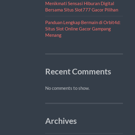
Menikmati Sensasi Hiburan Digital
Bersama Situs Slot777 Gacor Pilihan
Panduan Lengkap Bermain di Orbit4d:
Situs Slot Online Gacor Gampang
Menang
Recent Comments
No comments to show.
Archives