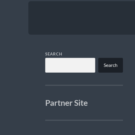
SEARCH
Search
Partner Site