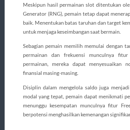
Meskipun hasil permainan slot ditentukan o
Generator (RNG), pemain tetap dapat menerap
baik. Menentukan batas taruhan dan target k
untuk menjaga keseimbangan saat bermain.
Sebagian pemain memilih memulai dengan t
permainan dan frekuensi munculnya fitu
permainan, mereka dapat menyesuaikan n
finansial masing-masing.
Disiplin dalam mengelola saldo juga menjadi
modal yang tepat, pemain dapat menikmati pe
menunggu kesempatan munculnya fitur Free
berpotensi menghasilkan kemenangan signifika