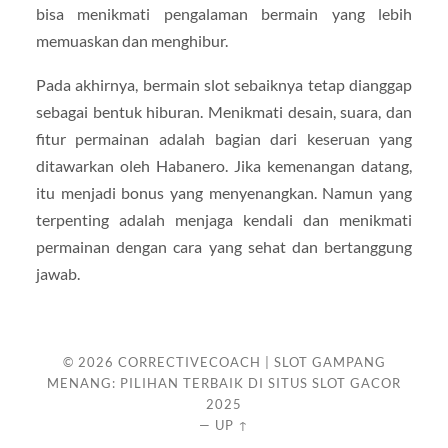
bisa menikmati pengalaman bermain yang lebih
memuaskan dan menghibur.
Pada akhirnya, bermain slot sebaiknya tetap dianggap
sebagai bentuk hiburan. Menikmati desain, suara, dan
fitur permainan adalah bagian dari keseruan yang
ditawarkan oleh Habanero. Jika kemenangan datang,
itu menjadi bonus yang menyenangkan. Namun yang
terpenting adalah menjaga kendali dan menikmati
permainan dengan cara yang sehat dan bertanggung
jawab.
© 2026
CORRECTIVECOACH | SLOT GAMPANG
MENANG: PILIHAN TERBAIK DI SITUS SLOT GACOR
2025
—
UP ↑