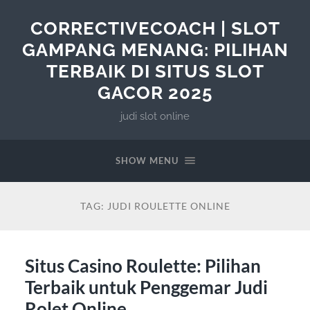
CORRECTIVECOACH | SLOT
GAMPANG MENANG: PILIHAN
TERBAIK DI SITUS SLOT
GACOR 2025
judi slot online
SHOW MENU
TAG:
JUDI ROULETTE ONLINE
Situs Casino Roulette: Pilihan
Terbaik untuk Penggemar Judi
Rolet Online