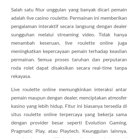
Salah satu fitur unggulan yang banyak dicari pemain
adalah live casino roulette. Permainan ini memberikan
pengalaman interaktif secara langsung dengan dealer
sungguhan melalui streaming video. Tidak hanya
menambah keseruan, live roulette online juga
meningkatkan kepercayaan pemain terhadap keaslian
permainan. Semua proses taruhan dan perputaran
roda rolet dapat disaksikan secara real-time tanpa
rekayasa.
Live roulette online memungkinkan interaksi antar
pemain maupun dengan dealer, menciptakan atmosfer
kasino yang lebih hidup. Fitur ini biasanya tersedia di
situs roulette online terpercaya yang bekerja sama
dengan provider besar seperti Evolution Gaming,
Pragmatic Play, atau Playtech. Keunggulan lainnya,