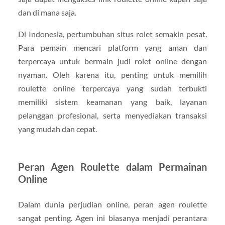
dan di mana saja.
Di Indonesia, pertumbuhan situs rolet semakin pesat.
Para pemain mencari platform yang aman dan
terpercaya untuk bermain judi rolet online dengan
nyaman. Oleh karena itu, penting untuk memilih
roulette online terpercaya yang sudah terbukti
memiliki sistem keamanan yang baik, layanan
pelanggan profesional, serta menyediakan transaksi
yang mudah dan cepat.
Peran Agen Roulette dalam Permainan
Online
Dalam dunia perjudian online, peran agen roulette
sangat penting. Agen ini biasanya menjadi perantara