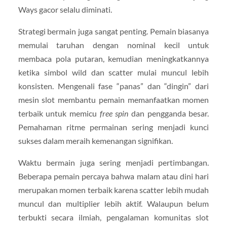
Ways gacor selalu diminati.
Strategi bermain juga sangat penting. Pemain biasanya
memulai taruhan dengan nominal kecil untuk
membaca pola putaran, kemudian meningkatkannya
ketika simbol wild dan scatter mulai muncul lebih
konsisten. Mengenali fase “panas” dan “dingin” dari
mesin slot membantu pemain memanfaatkan momen
terbaik untuk memicu
free spin
dan pengganda besar.
Pemahaman ritme permainan sering menjadi kunci
sukses dalam meraih kemenangan signifikan.
Waktu bermain juga sering menjadi pertimbangan.
Beberapa pemain percaya bahwa malam atau dini hari
merupakan momen terbaik karena scatter lebih mudah
muncul dan multiplier lebih aktif. Walaupun belum
terbukti secara ilmiah, pengalaman komunitas slot