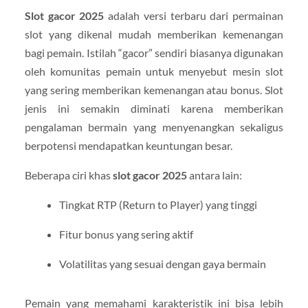
Slot gacor 2025
adalah versi terbaru dari permainan
slot yang dikenal mudah memberikan kemenangan
bagi pemain. Istilah “gacor” sendiri biasanya digunakan
oleh komunitas pemain untuk menyebut mesin slot
yang sering memberikan kemenangan atau bonus. Slot
jenis ini semakin diminati karena memberikan
pengalaman bermain yang menyenangkan sekaligus
berpotensi mendapatkan keuntungan besar.
Beberapa ciri khas
slot gacor 2025
antara lain:
Tingkat RTP (Return to Player) yang tinggi
Fitur bonus yang sering aktif
Volatilitas yang sesuai dengan gaya bermain
Pemain yang memahami karakteristik ini bisa lebih