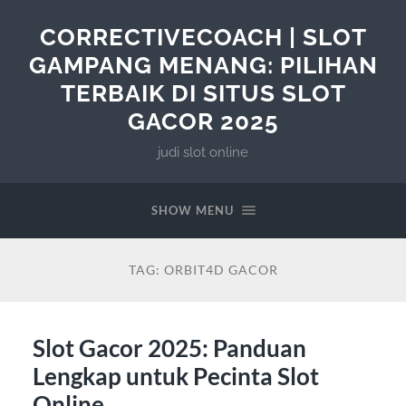
CORRECTIVECOACH | SLOT
GAMPANG MENANG: PILIHAN
TERBAIK DI SITUS SLOT
GACOR 2025
judi slot online
SHOW MENU
TAG:
ORBIT4D GACOR
Slot Gacor 2025: Panduan
Lengkap untuk Pecinta Slot
Online