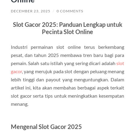
DECEMBER 23, 2025
/
0 COMMENTS
Slot Gacor 2025: Panduan Lengkap untuk
Pecinta Slot Online
Industri permainan slot online terus berkembang
pesat, dan tahun 2025 membawa tren baru bagi para
pemain. Salah satu istilah yang sering dicari adalah
slot
gacor
, yang merujuk pada slot dengan peluang menang
lebih tinggi dan payout yang menguntungkan. Dalam
artikel ini, kita akan membahas berbagai aspek terkait
slot gacor serta tips untuk meningkatkan kesempatan
menang.
Mengenal Slot Gacor 2025