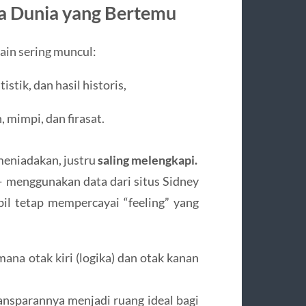
Dua Dunia yang Bertemu
ain sering muncul:
stik, dan hasil historis,
mimpi, dan firasat.
meniadakan, justru
saling melengkapi.
menggunakan data dari situs Sidney
bil tetap mempercayai “feeling” yang
 mana otak kiri (logika) dan otak kanan
ransparannya menjadi ruang ideal bagi