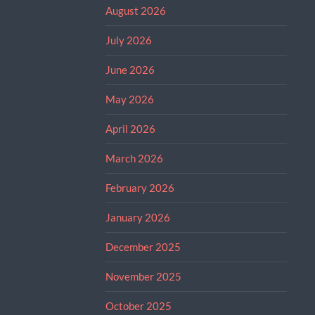
August 2026
July 2026
June 2026
May 2026
April 2026
March 2026
February 2026
January 2026
December 2025
November 2025
October 2025