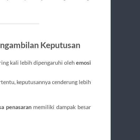
engambilan Keputusan
ing kali lebih dipengaruhi oleh
emosi
rtentu, keputusannya cenderung lebih
sa penasaran
memiliki dampak besar