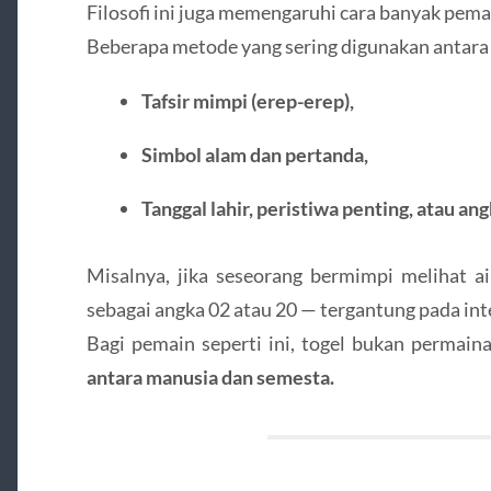
Filosofi ini juga memengaruhi cara banyak pema
Beberapa metode yang sering digunakan antara 
Tafsir mimpi (erep-erep),
Simbol alam dan pertanda,
Tanggal lahir, peristiwa penting, atau ang
Misalnya, jika seseorang bermimpi melihat ai
sebagai angka 02 atau 20 — tergantung pada int
Bagi pemain seperti ini, togel bukan permai
antara manusia dan semesta.