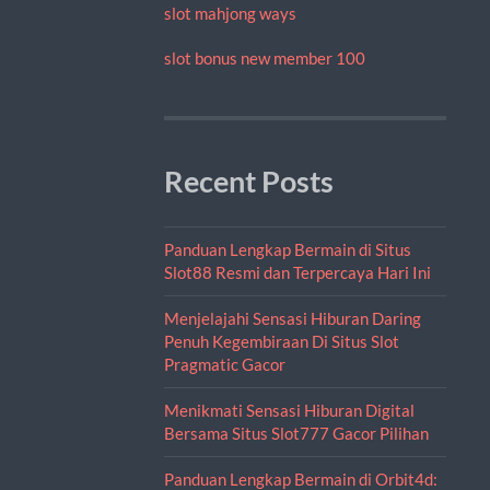
slot mahjong ways
slot bonus new member 100
Recent Posts
Panduan Lengkap Bermain di Situs
Slot88 Resmi dan Terpercaya Hari Ini
Menjelajahi Sensasi Hiburan Daring
Penuh Kegembiraan Di Situs Slot
Pragmatic Gacor
Menikmati Sensasi Hiburan Digital
Bersama Situs Slot777 Gacor Pilihan
Panduan Lengkap Bermain di Orbit4d: