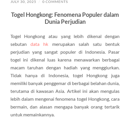
JULY 30, 2025
/
0 COMMENTS
Togel Hongkong: Fenomena Populer dalam
Dunia Perjudian
Togel Hongkong atau yang lebih dikenal dengan
sebutan
data hk
merupakan salah satu bentuk
perjudian yang sangat populer di Indonesia. Pasar
togel ini dikenal luas karena menawarkan berbagai
macam taruhan dengan hadiah yang menggiurkan.
Tidak hanya di Indonesia, togel Hongkong juga
memiliki banyak penggemar di berbagai belahan dunia,
terutama di kawasan Asia. Artikel ini akan mengulas
lebih dalam mengenai fenomena togel Hongkong, cara
bermain, dan alasan mengapa banyak orang tertarik
untuk memainkannya.