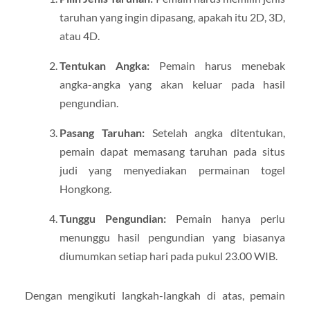
taruhan yang ingin dipasang, apakah itu 2D, 3D,
atau 4D.
Tentukan Angka:
Pemain harus menebak
angka-angka yang akan keluar pada hasil
pengundian.
Pasang Taruhan:
Setelah angka ditentukan,
pemain dapat memasang taruhan pada situs
judi yang menyediakan permainan togel
Hongkong.
Tunggu Pengundian:
Pemain hanya perlu
menunggu hasil pengundian yang biasanya
diumumkan setiap hari pada pukul 23.00 WIB.
Dengan mengikuti langkah-langkah di atas, pemain