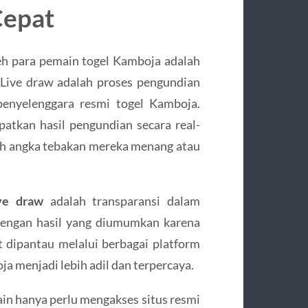
Cepat
leh para pemain togel Kamboja adalah
 Live draw adalah proses pengundian
penyelenggara resmi togel Kamboja.
atkan hasil pengundian secara real-
ah angka tebakan mereka menang atau
ve draw
adalah transparansi dalam
dengan hasil yang diumumkan karena
 dipantau melalui berbagai platform
a menjadi lebih adil dan terpercaya.
in hanya perlu mengakses situs resmi