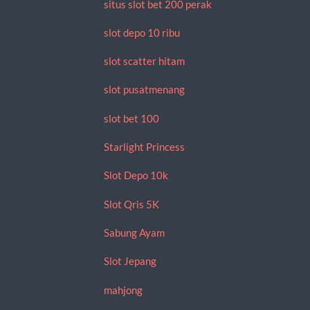
situs slot bet 200 perak
slot depo 10 ribu
slot scatter hitam
slot pusatmenang
slot bet 100
Starlight Princess
Slot Depo 10k
Slot Qris 5K
Sabung Ayam
Slot Jepang
mahjong