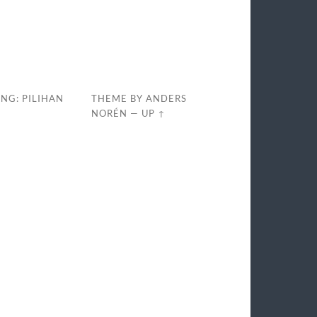
NG: PILIHAN
THEME BY
ANDERS
NORÉN
—
UP ↑