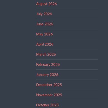
August 2026
July 2026
June 2026
May 2026
April 2026
March 2026
February 2026
January 2026
December 2025
November 2025
October 2025