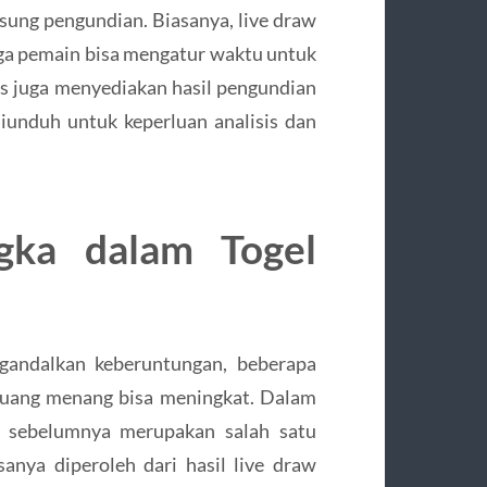
gsung pengundian. Biasanya, live draw
ngga pemain bisa mengatur waktu untuk
tus juga menyediakan hasil pengundian
iunduh untuk keperluan analisis dan
gka dalam Togel
gandalkan keberuntungan, beberapa
luang menang bisa meningkat. Dalam
el sebelumnya merupakan salah satu
anya diperoleh dari hasil live draw