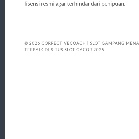
lisensi resmi agar terhindar dari penipuan.
© 2026
CORRECTIVECOACH | SLOT GAMPANG MENA
TERBAIK DI SITUS SLOT GACOR 2025