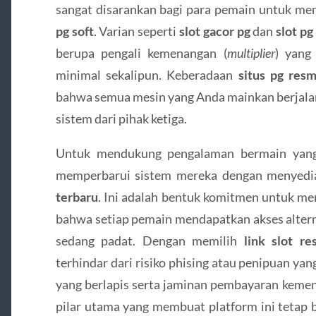
sangat disarankan bagi para pemain untuk m
pg soft
. Varian seperti
slot gacor pg
dan
slot pg
berupa pengali kemenangan (
multiplier
) yang
minimal sekalipun. Keberadaan
situs pg resm
bahwa semua mesin yang Anda mainkan berjalan 
sistem dari pihak ketiga.
Untuk mendukung pengalaman bermain yang 
memperbarui sistem mereka dengan menyed
terbaru
. Ini adalah bentuk komitmen untuk m
bahwa setiap pemain mendapatkan akses alterna
sedang padat. Dengan memilih
link slot re
terhindar dari risiko phising atau penipuan ya
yang berlapis serta jaminan pembayaran keme
pilar utama yang membuat platform ini tetap b