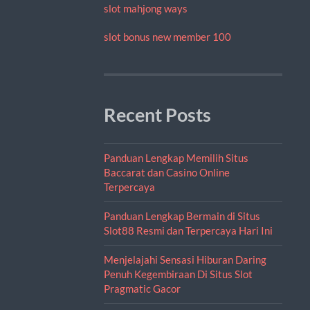
slot mahjong ways
slot bonus new member 100
Recent Posts
Panduan Lengkap Memilih Situs
Baccarat dan Casino Online
Terpercaya
Panduan Lengkap Bermain di Situs
Slot88 Resmi dan Terpercaya Hari Ini
Menjelajahi Sensasi Hiburan Daring
Penuh Kegembiraan Di Situs Slot
Pragmatic Gacor