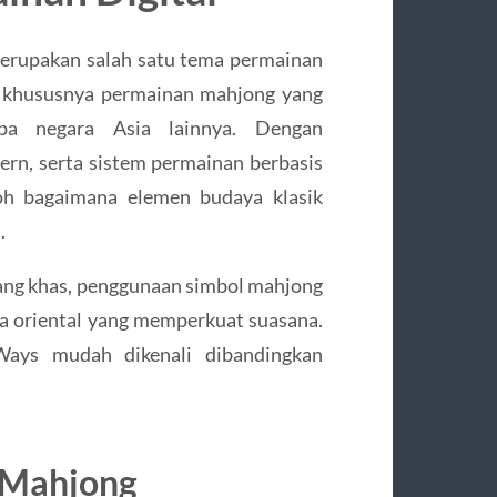
rupakan salah satu tema permainan
, khususnya permainan mahjong yang
pa negara Asia lainnya. Dengan
ern, serta sistem permainan berbasis
oh bagaimana elemen budaya klasik
.
 yang khas, penggunaan simbol mahjong
sa oriental yang memperkuat suasana.
ays mudah dikenali dibandingkan
 Mahjong