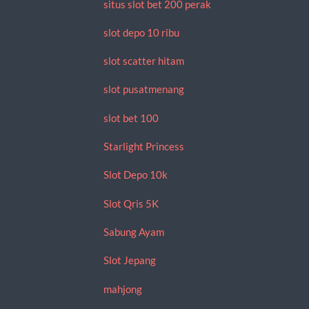
situs slot bet 200 perak
slot depo 10 ribu
slot scatter hitam
slot pusatmenang
slot bet 100
Starlight Princess
Slot Depo 10k
Slot Qris 5K
Sabung Ayam
Slot Jepang
mahjong