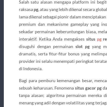
Salah satu alasan mengapa platform ini begit
raksasa
pg
, atau yang lebih dikenal secara globa
lama dikenal sebagai pionir dalam menciptaka
premium dan mekanisme gameplay yang ino
sekadar permainan keberuntungan biasa, melai
interaktif. Ketika Anda mengakses
situs
pg
re
disuguhi dengan permainan
slot pg
yang mem
dramatis, serta fitur-fitur bonus yang melimp
provider ini selalu menempati peringkat terat
di Indonesia.
Bagi para pemburu kemenangan besar, menca
sebuah keharusan. Fenomena
situs gacor pg
da
tanpa alasan; algoritma permainan mereka 
menang yang adil dengan volatilitas yang terj