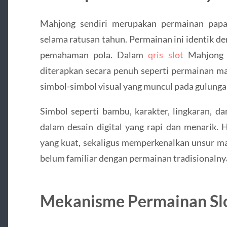
Mahjong sendiri merupakan permainan papan
selama ratusan tahun. Permainan ini identik de
pemahaman pola. Dalam
qris slot
Mahjong W
diterapkan secara penuh seperti permainan mah
simbol-simbol visual yang muncul pada gulunga
Simbol seperti bambu, karakter, lingkaran, d
dalam desain digital yang rapi dan menarik.
yang kuat, sekaligus memperkenalkan unsur m
belum familiar dengan permainan tradisionalny
Mekanisme Permainan Sl