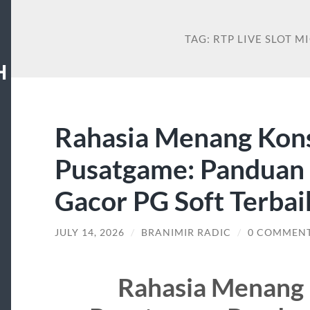
TAG:
RTP LIVE SLOT 
H
Rahasia Menang Kons
Pusatgame: Panduan 
Gacor PG Soft Terbai
JULY 14, 2026
/
BRANIMIR RADIC
/
0 COMMEN
Rahasia Menang 