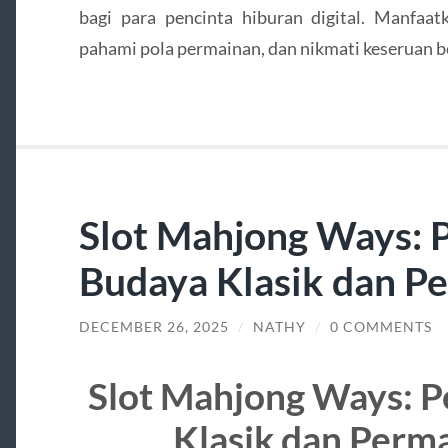
bagi para pencinta hiburan digital. Manfaatk
pahami pola permainan, dan nikmati keseruan be
Slot Mahjong Ways: 
Budaya Klasik dan Pe
DECEMBER 26, 2025
/
NATHY
/
0 COMMENTS
Slot Mahjong Ways: 
Klasik dan Perma