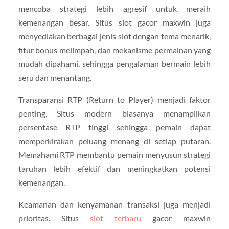
mencoba strategi lebih agresif untuk meraih
kemenangan besar. Situs slot gacor maxwin juga
menyediakan berbagai jenis slot dengan tema menarik,
fitur bonus melimpah, dan mekanisme permainan yang
mudah dipahami, sehingga pengalaman bermain lebih
seru dan menantang.
Transparansi RTP (Return to Player) menjadi faktor
penting. Situs modern biasanya menampilkan
persentase RTP tinggi sehingga pemain dapat
memperkirakan peluang menang di setiap putaran.
Memahami RTP membantu pemain menyusun strategi
taruhan lebih efektif dan meningkatkan potensi
kemenangan.
Keamanan dan kenyamanan transaksi juga menjadi
prioritas. Situs
slot terbaru
gacor maxwin