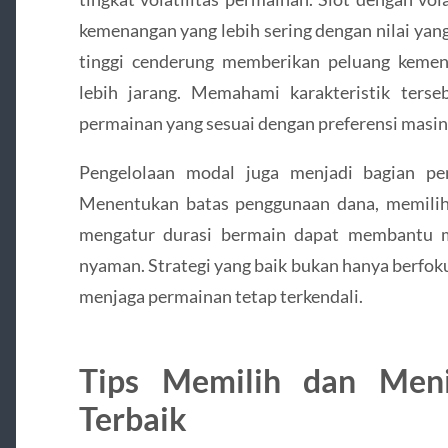
kemenangan yang lebih sering dengan nilai yang l
tinggi cenderung memberikan peluang kemen
lebih jarang. Memahami karakteristik ter
permainan yang sesuai dengan preferensi masi
Pengelolaan modal juga menjadi bagian pe
Menentukan batas penggunaan dana, memilih 
mengatur durasi bermain dapat membantu m
nyaman. Strategi yang baik bukan hanya berfok
menjaga permainan tetap terkendali.
Tips Memilih dan Meni
Terbaik