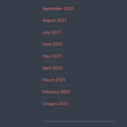
September 2025
August 2025
July 2025
June 2025
May 2025
April 2025
March 2025
February 2025
January 2025