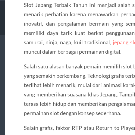
Slot Jepang Terbaik Tahun Ini menjadi salah 
menarik perhatian karena menawarkan perpadu
inovatif, dan pengalaman bermain yang se
memiliki daya tarik kuat berkat penggunaa
samurai, ninja, naga, kuil tradisional,
jepang sl
muncul dalam berbagai permainan digital.
Salah satu alasan banyak pemain memilih slot 
yang semakin berkembang. Teknologi grafis ter
terlihat lebih menarik, mulai dari animasi karak
yang memberikan suasana khas Jepang. Tampi
terasa lebih hidup dan memberikan pengalama
permainan slot dengan konsep sederhana.
Selain grafis, faktor RTP atau Return to Play