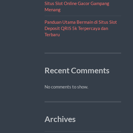
Situs Slot Online Gacor Gampang
Menang
Panduan Utama Bermain di Situs Slot
Deposit QRIS 5k Terpercaya dan
Terbaru
Recent Comments
No comments to show.
Archives