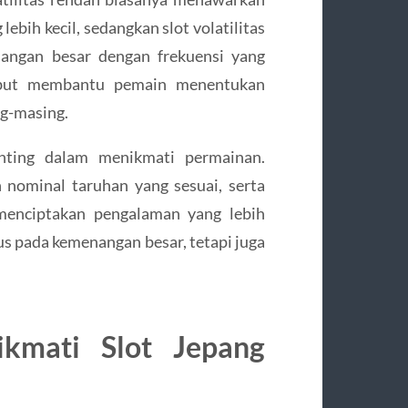
ebih kecil, sedangkan slot volatilitas
angan besar dengan frekuensi yang
sebut membantu pemain menentukan
ng-masing.
nting dalam menikmati permainan.
nominal taruhan yang sesuai, serta
enciptakan pengalaman yang lebih
us pada kemenangan besar, tetapi juga
kmati Slot Jepang