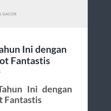
NG GACOR
Tahun Ini dengan
ot Fantastis
S
Tahun Ini dengan
 Fantastis