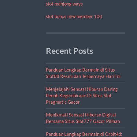
slot mahjong ways
slot bonus new member 100
Recent Posts
Panduan Lengkap Bermain di Situs
Slot88 Resmi dan Terpercaya Hari Ini
Menjelajahi Sensasi Hiburan Daring
Penuh Kegembiraan Di Situs Slot
Pragmatic Gacor
Menikmati Sensasi Hiburan Digital
Bersama Situs Slot777 Gacor Pilihan
Panduan Lengkap Bermain di Orbit4d: