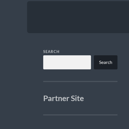
SEARCH
Search
Partner Site