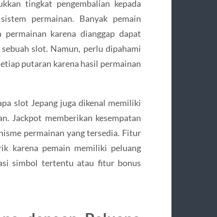
ukkan tingkat pengembalian kepada
 sistem permainan. Banyak pemain
h permainan karena dianggap dapat
sebuah slot. Namun, perlu dipahami
tiap putaran karena hasil permainan
a slot Jepang juga dikenal memiliki
han. Jackpot memberikan kesempatan
isme permainan yang tersedia. Fitur
ik karena pemain memiliki peluang
i simbol tertentu atau fitur bonus