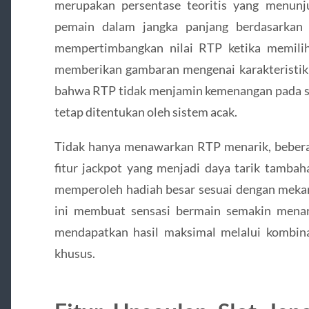
merupakan persentase teoritis yang menunj
pemain dalam jangka panjang berdasarkan
mempertimbangkan nilai RTP ketika memili
memberikan gambaran mengenai karakteristik 
bahwa RTP tidak menjamin kemenangan pada se
tetap ditentukan oleh sistem acak.
Tidak hanya menawarkan RTP menarik, beberap
fitur jackpot yang menjadi daya tarik tamba
memperoleh hadiah besar sesuai dengan mekan
ini membuat sensasi bermain semakin menar
mendapatkan hasil maksimal melalui kombinas
khusus.