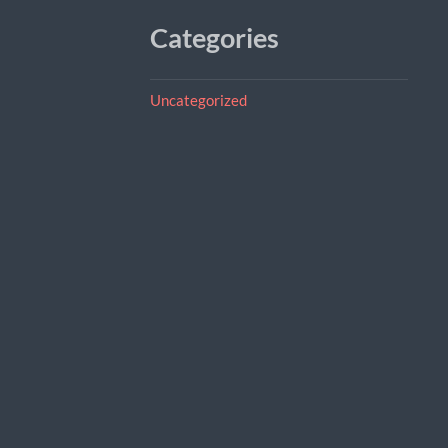
Categories
Uncategorized