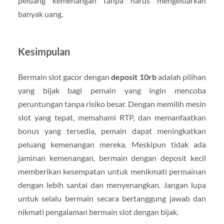
peluang kemenangan tanpa harus mengeluarkan
banyak uang.
Kesimpulan
Bermain slot gacor dengan
deposit 10rb
adalah pilihan
yang bijak bagi pemain yang ingin mencoba
peruntungan tanpa risiko besar. Dengan memilih mesin
slot yang tepat, memahami RTP, dan memanfaatkan
bonus yang tersedia, pemain dapat meningkatkan
peluang kemenangan mereka. Meskipun tidak ada
jaminan kemenangan, bermain dengan deposit kecil
memberikan kesempatan untuk menikmati permainan
dengan lebih santai dan menyenangkan. Jangan lupa
untuk selalu bermain secara bertanggung jawab dan
nikmati pengalaman bermain slot dengan bijak.