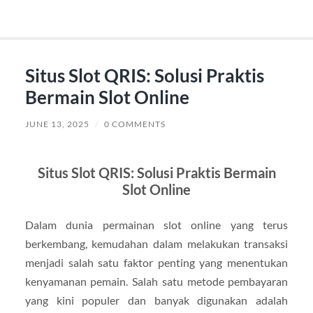
Situs Slot QRIS: Solusi Praktis
Bermain Slot Online
JUNE 13, 2025
/
0 COMMENTS
Situs Slot QRIS: Solusi Praktis Bermain
Slot Online
Dalam dunia permainan slot online yang terus
berkembang, kemudahan dalam melakukan transaksi
menjadi salah satu faktor penting yang menentukan
kenyamanan pemain. Salah satu metode pembayaran
yang kini populer dan banyak digunakan adalah