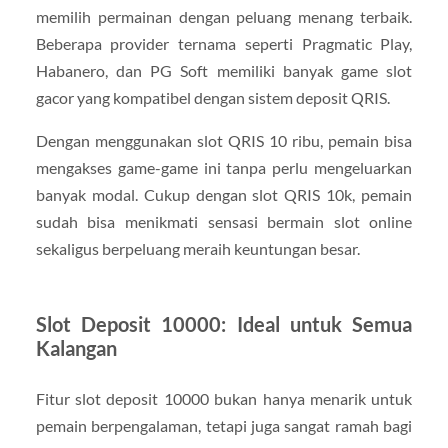
memilih permainan dengan peluang menang terbaik.
Beberapa provider ternama seperti Pragmatic Play,
Habanero, dan PG Soft memiliki banyak game slot
gacor yang kompatibel dengan sistem deposit QRIS.
Dengan menggunakan slot QRIS 10 ribu, pemain bisa
mengakses game-game ini tanpa perlu mengeluarkan
banyak modal. Cukup dengan slot QRIS 10k, pemain
sudah bisa menikmati sensasi bermain slot online
sekaligus berpeluang meraih keuntungan besar.
Slot Deposit 10000: Ideal untuk Semua
Kalangan
Fitur slot deposit 10000 bukan hanya menarik untuk
pemain berpengalaman, tetapi juga sangat ramah bagi