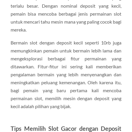
terlalu besar. Dengan nominal deposit yang kecil,
pemain bisa mencoba berbagai jenis permainan slot
untuk mencari tahu mesin mana yang paling cocok bagi
mereka.
Bermain slot dengan deposit kecil seperti 10rb juga
memungkinkan pemain untuk bermain lebih lama dan
mengeksplorasi berbagai fitur permainan yang
ditawarkan. Fitur-fitur ini sering kali memberikan
pengalaman bermain yang lebih menyenangkan dan
meningkatkan peluang kemenangan. Oleh karena itu,
bagi pemain yang baru pertama kali mencoba
permainan slot, memilih mesin dengan deposit yang
kecil adalah pilihan yang bijak.
Tips Memilih Slot Gacor dengan Deposit