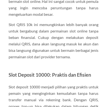
bermain slot online. Hal ini sangat cocok untuk pemula
yang ingin mencoba peruntungan tanpa harus
mengeluarkan modal besar.
Slot QRIS 10k ini memungkinkan lebih banyak orang
untuk bergabung dalam permainan slot online tanpa
beban finansial. Cukup dengan melakukan deposit
melalui QRIS, dana akan langsung masuk ke akun dan
bisa langsung digunakan untuk bermain berbagai jenis
permainan slot dari provider ternama.
Slot Deposit 10000: Praktis dan Efisien
Slot deposit 10000 menjadi pilihan yang praktis untuk
pemain yang menginginkan kemudahan tanpa harus
transfer manual via rekening bank. Dengan QRIS,
proses top-up bisa dilakukan dalam hitungan detik