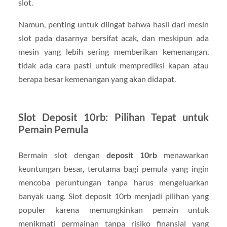
slot.
Namun, penting untuk diingat bahwa hasil dari mesin
slot pada dasarnya bersifat acak, dan meskipun ada
mesin yang lebih sering memberikan kemenangan,
tidak ada cara pasti untuk memprediksi kapan atau
berapa besar kemenangan yang akan didapat.
Slot Deposit 10rb: Pilihan Tepat untuk
Pemain Pemula
Bermain slot dengan
deposit 10rb
menawarkan
keuntungan besar, terutama bagi pemula yang ingin
mencoba peruntungan tanpa harus mengeluarkan
banyak uang. Slot deposit 10rb menjadi pilihan yang
populer karena memungkinkan pemain untuk
menikmati permainan tanpa risiko finansial yang