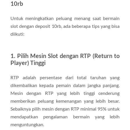
10rb
Untuk meningkatkan peluang menang saat bermain
slot dengan deposit 10rb, ada beberapa tips yang bisa
diikuti:
1. Pilih Mesin Slot dengan RTP (Return to
Player) Tinggi
RTP adalah persentase dari total taruhan yang
dikembalikan kepada pemain dalam jangka panjang.
Mesin dengan RTP yang lebih tinggi cenderung
memberikan peluang kemenangan yang lebih besar.
Sebaiknya pilih mesin dengan RTP minimal 95% untuk
mendapatkan pengalaman bermain yang lebih
menguntungkan.