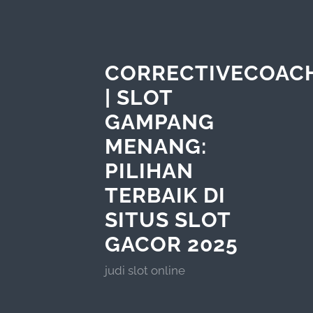
CORRECTIVECOAC
| SLOT
GAMPANG
MENANG:
PILIHAN
TERBAIK DI
SITUS SLOT
GACOR 2025
judi slot online