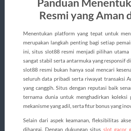
Panduan Menentuka
Resmi yang Aman d
Menentukan platform yang tepat untuk men
merupakan langkah penting bagi setiap pemai
ini, situs slot88 resmi menjadi pilihan utama
sangat stabil serta antarmuka yang responsif d
slot88 resmi bukan hanya soal mencari kese
seluruh data pribadi serta riwayat transaksi
yang canggih. Situs dengan reputasi baik sen
ternama dunia untuk menghadirkan koleksi
mekanisme yang adil, serta fitur bonus yang ino
Selain dari aspek keamanan, fleksibilitas ak
dihargai. Dengan dukungan situs
slot gacor