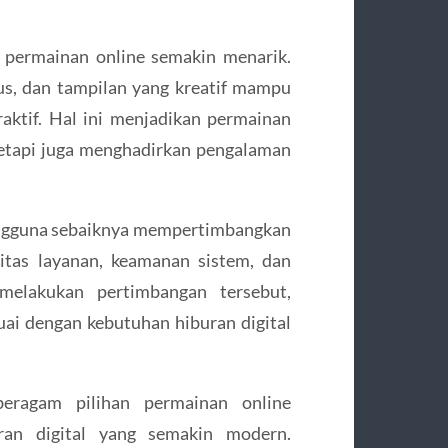
 permainan online semakin menarik.
lus, dan tampilan yang kreatif mampu
aktif. Hal ini menjadikan permainan
tetapi juga menghadirkan pengalaman
engguna sebaiknya mempertimbangkan
alitas layanan, keamanan sistem, dan
melakukan pertimbangan tersebut,
i dengan kebutuhan hiburan digital
eragam pilihan permainan online
ran digital yang semakin modern.