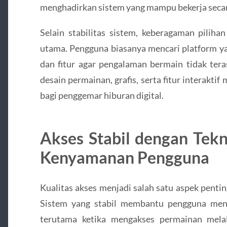
menghadirkan sistem yang mampu bekerja secara
Selain stabilitas sistem, keberagaman piliha
utama. Pengguna biasanya mencari platform y
dan fitur agar pengalaman bermain tidak ter
desain permainan, grafis, serta fitur interakt
bagi penggemar hiburan digital.
Akses Stabil dengan Tek
Kenyamanan Pengguna
Kualitas akses menjadi salah satu aspek penti
Sistem yang stabil membantu pengguna meni
terutama ketika mengakses permainan melal