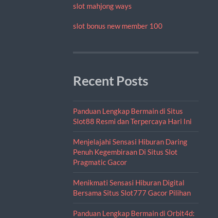
slot mahjong ways
slot bonus new member 100
Recent Posts
Panduan Lengkap Bermain di Situs
Slot88 Resmi dan Terpercaya Hari Ini
Menjelajahi Sensasi Hiburan Daring
Penuh Kegembiraan Di Situs Slot
Pragmatic Gacor
Menikmati Sensasi Hiburan Digital
Bersama Situs Slot777 Gacor Pilihan
Panduan Lengkap Bermain di Orbit4d: