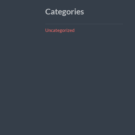
Categories
Uncategorized