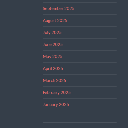
September 2025
August 2025
July 2025
June 2025
May 2025
April 2025
March 2025
February 2025
January 2025