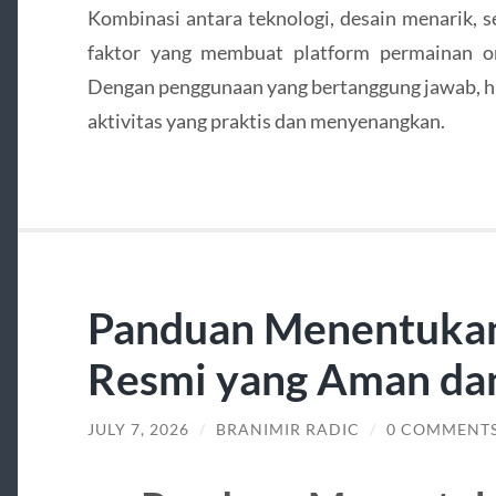
Kombinasi antara teknologi, desain menarik,
faktor yang membuat platform permainan on
Dengan penggunaan yang bertanggung jawab, hib
aktivitas yang praktis dan menyenangkan.
Panduan Menentukan 
Resmi yang Aman da
JULY 7, 2026
/
BRANIMIR RADIC
/
0 COMMENT