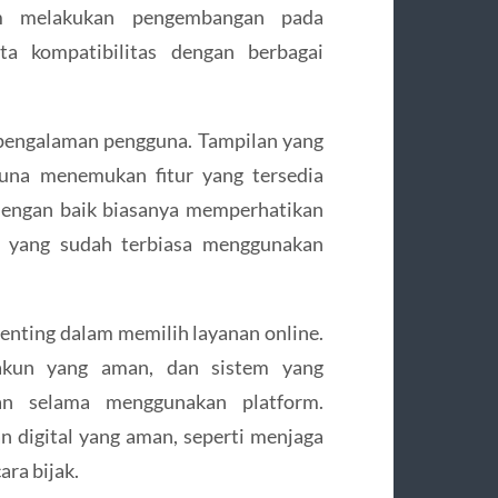
rm melakukan pengembangan pada
rta kompatibilitas dengan berbagai
 pengalaman pengguna. Tampilan yang
una menemukan fitur yang tersedia
 dengan baik biasanya memperhatikan
 yang sudah terbiasa menggunakan
nting dalam memilih layanan online.
 akun yang aman, dan sistem yang
n selama menggunakan platform.
 digital yang aman, seperti menjaga
ra bijak.