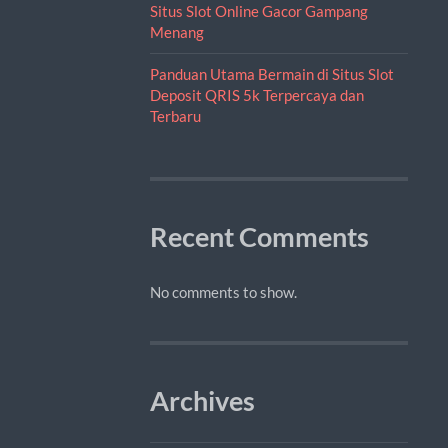
Situs Slot Online Gacor Gampang
Menang
Panduan Utama Bermain di Situs Slot
Deposit QRIS 5k Terpercaya dan
Terbaru
Recent Comments
No comments to show.
Archives