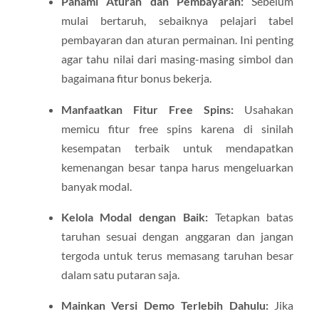
Pahami Aturan dan Pembayaran:
Sebelum
mulai bertaruh, sebaiknya pelajari tabel
pembayaran dan aturan permainan. Ini penting
agar tahu nilai dari masing-masing simbol dan
bagaimana fitur bonus bekerja.
Manfaatkan Fitur Free Spins:
Usahakan
memicu fitur free spins karena di sinilah
kesempatan terbaik untuk mendapatkan
kemenangan besar tanpa harus mengeluarkan
banyak modal.
Kelola Modal dengan Baik:
Tetapkan batas
taruhan sesuai dengan anggaran dan jangan
tergoda untuk terus memasang taruhan besar
dalam satu putaran saja.
Mainkan Versi Demo Terlebih Dahulu:
Jika