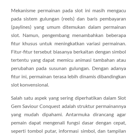
Mekanisme permainan pada slot ini masih mengacu
pada sistem gulungan (reels) dan baris pembayaran
(paylines) yang umum ditemukan dalam permainan
slot. Namun, pengembang menambahkan beberapa
fitur khusus untuk meningkatkan variasi permainan.
Fitur-fitur tersebut biasanya berkaitan dengan simbol
tertentu yang dapat memicu animasi tambahan atau
perubahan pada susunan gulungan. Dengan adanya
fitur ini, permainan terasa lebih dinamis dibandingkan
slot konvensional.
Salah satu aspek yang sering diperhatikan dalam Slot
Gem Saviour Conquest adalah struktur permainannya
yang mudah dipahami. Antarmuka dirancang agar
pemain dapat mengenali fungsi dasar dengan cepat,
seperti tombol putar, informasi simbol, dan tampilan