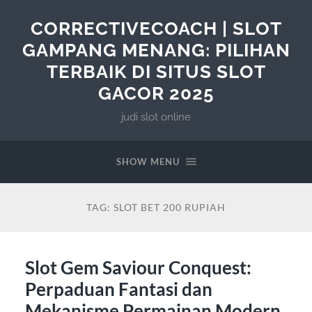
CORRECTIVECOACH | SLOT
GAMPANG MENANG: PILIHAN
TERBAIK DI SITUS SLOT
GACOR 2025
judi slot online
SHOW MENU
TAG:
SLOT BET 200 RUPIAH
Slot Gem Saviour Conquest:
Perpaduan Fantasi dan
Mekanisme Permainan Modern