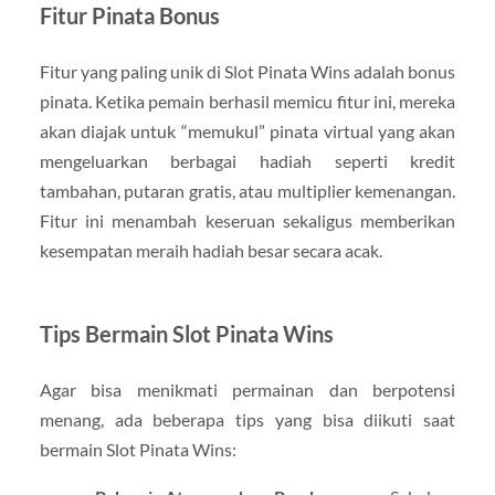
Fitur Pinata Bonus
Fitur yang paling unik di Slot Pinata Wins adalah bonus
pinata. Ketika pemain berhasil memicu fitur ini, mereka
akan diajak untuk “memukul” pinata virtual yang akan
mengeluarkan berbagai hadiah seperti kredit
tambahan, putaran gratis, atau multiplier kemenangan.
Fitur ini menambah keseruan sekaligus memberikan
kesempatan meraih hadiah besar secara acak.
Tips Bermain Slot Pinata Wins
Agar bisa menikmati permainan dan berpotensi
menang, ada beberapa tips yang bisa diikuti saat
bermain Slot Pinata Wins: