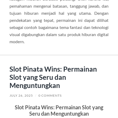
pemahaman mengenai batasan, tanggung jawab, dan
tujuan hiburan menjadi hal yang utama. Dengan
pendekatan yang tepat, permainan ini dapat dilihat
sebagai contoh bagaimana tema fantasi dan teknologi
visual digabungkan dalam satu produk hiburan digital
modern.
Slot Pinata Wins: Permainan
Slot yang Seru dan
Menguntungkan
JULY 26, 2025
/
0 COMMENTS
Slot Pinata Wins: Permainan Slot yang
Seru dan Menguntungkan