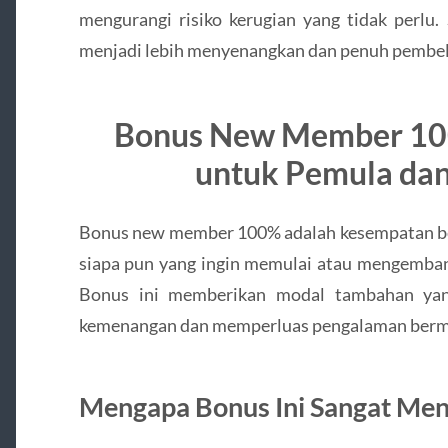
mengurangi risiko kerugian yang tidak perlu.
menjadi lebih menyenangkan dan penuh pembel
Bonus New Member 10
untuk Pemula dan
Bonus new member 100% adalah kesempatan bes
siapa pun yang ingin memulai atau mengembang
Bonus ini memberikan modal tambahan ya
kemenangan dan memperluas pengalaman berm
Mengapa Bonus Ini Sangat Me