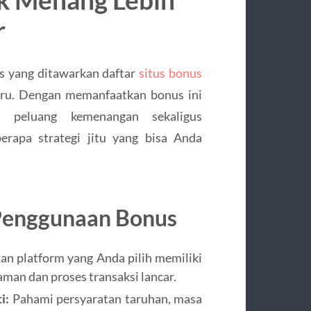
r
 yang ditawarkan daftar
situs bonus
ru. Dengan memanfaatkan bonus ini
n peluang kemenangan sekaligus
rapa strategi jitu yang bisa Anda
Penggunaan Bonus
an platform yang Anda pilih memiliki
 aman dan proses transaksi lancar.
i:
Pahami persyaratan taruhan, masa