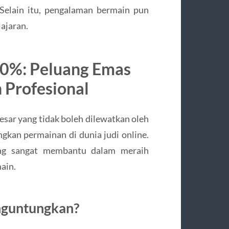
 Selain itu, pengalaman bermain pun
ajaran.
0%: Peluang Emas
 Profesional
ar yang tidak boleh dilewatkan oleh
kan permainan di dunia judi online.
ng sangat membantu dalam meraih
ain.
nguntungkan?