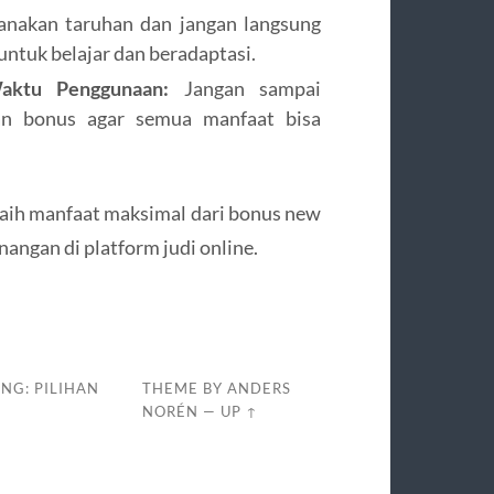
nakan taruhan dan jangan langsung
untuk belajar dan beradaptasi.
aktu Penggunaan:
Jangan sampai
n bonus agar semua manfaat bisa
aih manfaat maksimal dari bonus new
gan di platform judi online.
NG: PILIHAN
THEME BY
ANDERS
NORÉN
—
UP ↑