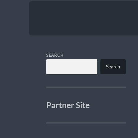
SEARCH
Search
Partner Site