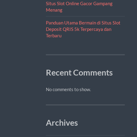
Situs Slot Online Gacor Gampang
Menang
Panduan Utama Bermain di Situs Slot
Deposit QRIS 5k Terpercaya dan
Terbaru
Recent Comments
No comments to show.
Archives