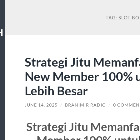
TAG:
SLOT B
H
Strategi Jitu Meman
New Member 100% u
Lebih Besar
JUNE 14, 2025
/
BRANIMIR RADIC
/
0 COMMEN
Strategi Jitu Memanf
Member 100% untuk