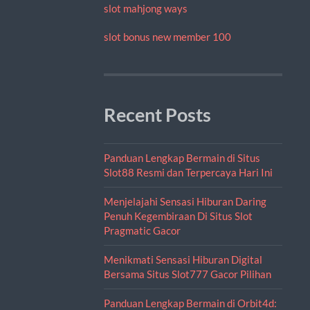
slot mahjong ways
slot bonus new member 100
Recent Posts
Panduan Lengkap Bermain di Situs
Slot88 Resmi dan Terpercaya Hari Ini
Menjelajahi Sensasi Hiburan Daring
Penuh Kegembiraan Di Situs Slot
Pragmatic Gacor
Menikmati Sensasi Hiburan Digital
Bersama Situs Slot777 Gacor Pilihan
Panduan Lengkap Bermain di Orbit4d: