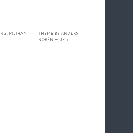
NG: PILIHAN
THEME BY
ANDERS
NORÉN
—
UP ↑