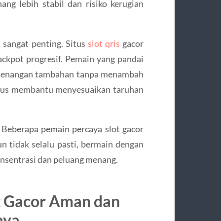
ng lebih stabil dan risiko kerugian
 sangat penting. Situs
slot qris
gacor
jackpot progresif. Pemain yang pandai
emenangan tambahan tanpa menambah
onus membantu menyesuaikan taruhan
 Beberapa pemain percaya slot gacor
n tidak selalu pasti, bermain dengan
onsentrasi dan peluang menang.
ot Gacor Aman dan
aya