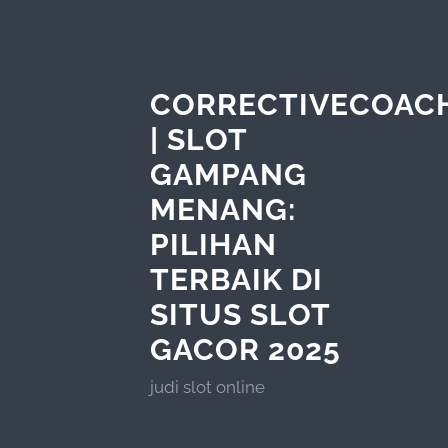
CORRECTIVECOAC
| SLOT
GAMPANG
MENANG:
PILIHAN
TERBAIK DI
SITUS SLOT
GACOR 2025
judi slot online