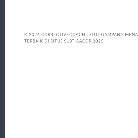
© 2026
CORRECTIVECOACH | SLOT GAMPANG MENA
TERBAIK DI SITUS SLOT GACOR 2025