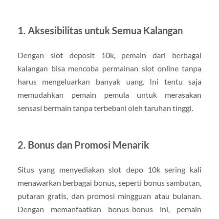
1. Aksesibilitas untuk Semua Kalangan
Dengan slot deposit 10k, pemain dari berbagai
kalangan bisa mencoba permainan slot online tanpa
harus mengeluarkan banyak uang. Ini tentu saja
memudahkan pemain pemula untuk merasakan
sensasi bermain tanpa terbebani oleh taruhan tinggi.
2. Bonus dan Promosi Menarik
Situs yang menyediakan slot depo 10k sering kali
menawarkan berbagai bonus, seperti bonus sambutan,
putaran gratis, dan promosi mingguan atau bulanan.
Dengan memanfaatkan bonus-bonus ini, pemain