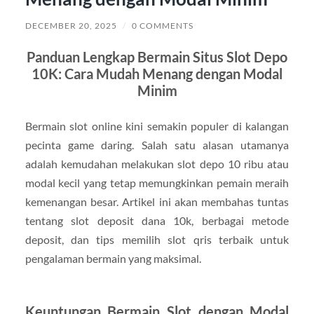
DECEMBER 20, 2025
/
0 COMMENTS
Panduan Lengkap Bermain Situs Slot Depo
10K: Cara Mudah Menang dengan Modal
Minim
Bermain slot online kini semakin populer di kalangan
pecinta game daring. Salah satu alasan utamanya
adalah kemudahan melakukan slot depo 10 ribu atau
modal kecil yang tetap memungkinkan pemain meraih
kemenangan besar. Artikel ini akan membahas tuntas
tentang slot deposit dana 10k, berbagai metode
deposit, dan tips memilih slot qris terbaik untuk
pengalaman bermain yang maksimal.
Keuntungan Bermain Slot dengan Modal