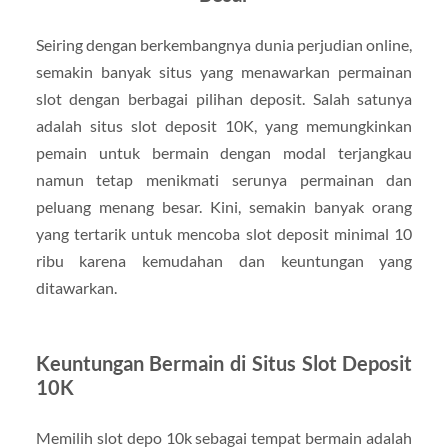
Seiring dengan berkembangnya dunia perjudian online,
semakin banyak situs yang menawarkan permainan
slot dengan berbagai pilihan deposit. Salah satunya
adalah situs slot deposit 10K, yang memungkinkan
pemain untuk bermain dengan modal terjangkau
namun tetap menikmati serunya permainan dan
peluang menang besar. Kini, semakin banyak orang
yang tertarik untuk mencoba slot deposit minimal 10
ribu karena kemudahan dan keuntungan yang
ditawarkan.
Keuntungan Bermain di Situs Slot Deposit
10K
Memilih slot depo 10k sebagai tempat bermain adalah