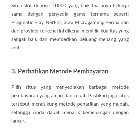
Situs slot deposit 10000 yang baik biasanya bekerja
sama dengan penyedia game ternama seperti
Pragmatic Play, NetEnt, atau Microgaming. Permainan
dari provider terkenal ini dikenal memiliki kualitas yang
sangat baik dan memberikan peluang menang yang
adil.
3. Perhatikan Metode Pembayaran
Pilih situs yang menyediakan berbagai metode
pembayaran yang aman dan cepat. Pastikan juga situs
tersebut mendukung metode penarikan yang mudah,
sehingga Anda dapat menarik kemenangan dengan
lancar.