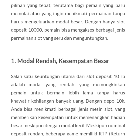
pilihan yang tepat, terutama bagi pemain yang baru
memulai atau yang ingin menikmati permainan tanpa
harus mengeluarkan modal besar. Dengan hanya slot
deposit 10000, pemain bisa mengakses berbagai jenis
permainan slot yang seru dan menguntungkan.
1. Modal Rendah, Kesempatan Besar
Salah satu keuntungan utama dari slot deposit 10 rb
adalah modal yang rendah, yang memungkinkan
pemain untuk bermain lebih lama tanpa harus
khawatir kehilangan banyak uang. Dengan depo 10k,
Anda bisa menikmati berbagai jenis mesin slot, yang
memberikan kesempatan untuk memenangkan hadiah
besar meskipun dengan modal kecil. Meskipun nominal
deposit rendah, beberapa game memiliki RTP (Return