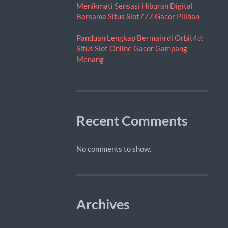
Menikmati Sensasi Hiburan Digital
Bersama Situs Slot777 Gacor Pilihan
Panduan Lengkap Bermain di Orbit4d:
Situs Slot Online Gacor Gampang
Menang
Recent Comments
No comments to show.
Archives