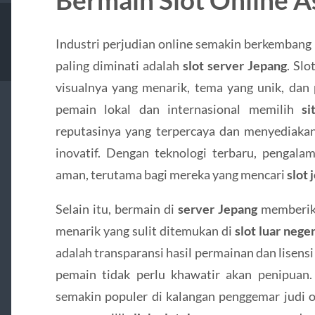
Industri perjudian online semakin berkembang 
paling diminati adalah
slot server Jepang
. Slo
visualnya yang menarik, tema yang unik, dan
pemain lokal dan internasional memilih
s
reputasinya yang terpercaya dan menyediakan
inovatif. Dengan teknologi terbaru, pengala
aman, terutama bagi mereka yang mencari
slot 
Selain itu, bermain di
server Jepang
memberika
menarik yang sulit ditemukan di
slot luar neger
adalah transparansi hasil permainan dan lisensi
pemain tidak perlu khawatir akan penipuan.
semakin populer di kalangan penggemar judi o