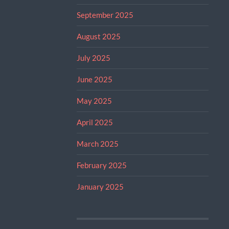
September 2025
August 2025
July 2025
June 2025
May 2025
April 2025
March 2025
February 2025
January 2025