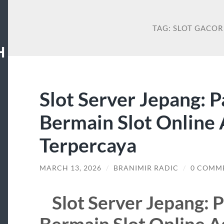
TAG:
SLOT GACOR
H
Slot Server Jepang: 
Bermain Slot Online 
Terpercaya
MARCH 13, 2026
/
BRANIMIR RADIC
/
0 COMM
Slot Server Jepang:
Bermain Slot Online A