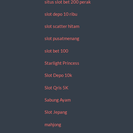
situs slot bet 200 perak
slot depo 10 ribu
slot scatter hitam
slot pusatmenang
slot bet 100
Starlight Princess
Slot Depo 10k
Slot Qris 5K
Sabung Ayam
Slot Jepang
mahjong