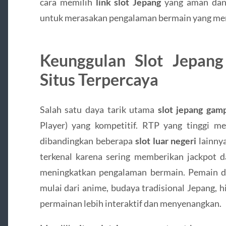
cara memilih
link slot Jepang
yang aman dan 
untuk merasakan pengalaman bermain yang me
Keunggulan Slot Jepan
Situs Terpercaya
Salah satu daya tarik utama
slot jepang ga
Player) yang kompetitif. RTP yang tinggi 
dibandingkan beberapa
slot luar negeri
lainny
terkenal karena sering memberikan jackpot d
meningkatkan pengalaman bermain. Pemain d
mulai dari anime, budaya tradisional Jepang,
permainan lebih interaktif dan menyenangkan.