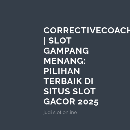
CORRECTIVECOAC
| SLOT
GAMPANG
MENANG:
PILIHAN
TERBAIK DI
SITUS SLOT
GACOR 2025
judi slot online