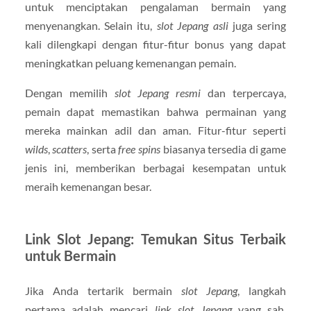
untuk menciptakan pengalaman bermain yang
menyenangkan. Selain itu,
slot Jepang asli
juga sering
kali dilengkapi dengan fitur-fitur bonus yang dapat
meningkatkan peluang kemenangan pemain.
Dengan memilih
slot Jepang resmi
dan terpercaya,
pemain dapat memastikan bahwa permainan yang
mereka mainkan adil dan aman. Fitur-fitur seperti
wilds
,
scatters
, serta
free spins
biasanya tersedia di game
jenis ini, memberikan berbagai kesempatan untuk
meraih kemenangan besar.
Link Slot Jepang: Temukan Situs Terbaik
untuk Bermain
Jika Anda tertarik bermain
slot Jepang
, langkah
pertama adalah mencari
link slot Jepang
yang sah.