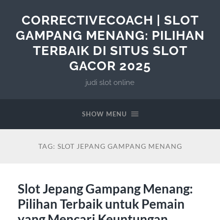
CORRECTIVECOACH | SLOT
GAMPANG MENANG: PILIHAN
TERBAIK DI SITUS SLOT
GACOR 2025
judi slot online
SHOW MENU
TAG:
SLOT JEPANG GAMPANG MENANG
Slot Jepang Gampang Menang:
Pilihan Terbaik untuk Pemain
yang Mencari Keuntungan