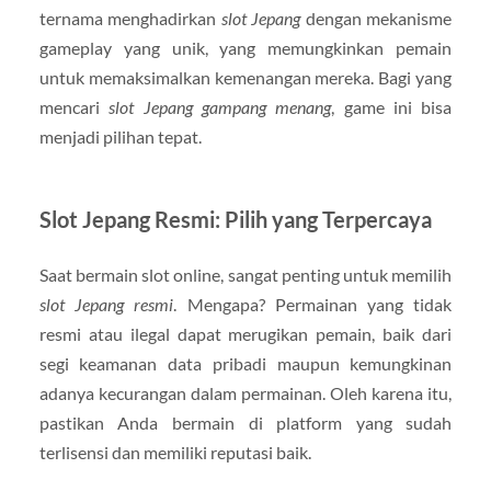
ternama menghadirkan
slot Jepang
dengan mekanisme
gameplay yang unik, yang memungkinkan pemain
untuk memaksimalkan kemenangan mereka. Bagi yang
mencari
slot Jepang gampang menang
, game ini bisa
menjadi pilihan tepat.
Slot Jepang Resmi: Pilih yang Terpercaya
Saat bermain slot online, sangat penting untuk memilih
slot Jepang resmi
. Mengapa? Permainan yang tidak
resmi atau ilegal dapat merugikan pemain, baik dari
segi keamanan data pribadi maupun kemungkinan
adanya kecurangan dalam permainan. Oleh karena itu,
pastikan Anda bermain di platform yang sudah
terlisensi dan memiliki reputasi baik.