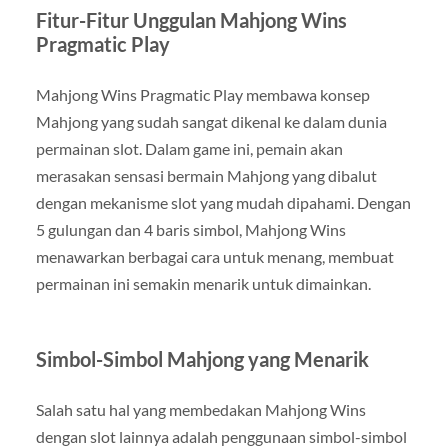
Fitur-Fitur Unggulan Mahjong Wins
Pragmatic Play
Mahjong Wins Pragmatic Play membawa konsep
Mahjong yang sudah sangat dikenal ke dalam dunia
permainan slot. Dalam game ini, pemain akan
merasakan sensasi bermain Mahjong yang dibalut
dengan mekanisme slot yang mudah dipahami. Dengan
5 gulungan dan 4 baris simbol, Mahjong Wins
menawarkan berbagai cara untuk menang, membuat
permainan ini semakin menarik untuk dimainkan.
Simbol-Simbol Mahjong yang Menarik
Salah satu hal yang membedakan Mahjong Wins
dengan slot lainnya adalah penggunaan simbol-simbol