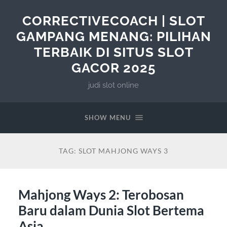
CORRECTIVECOACH | SLOT
GAMPANG MENANG: PILIHAN
TERBAIK DI SITUS SLOT
GACOR 2025
judi slot online
SHOW MENU
TAG:
SLOT MAHJONG WAYS 3
Mahjong Ways 2: Terobosan
Baru dalam Dunia Slot Bertema
Asia