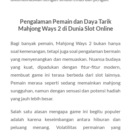
Pengalaman Pemain dan Daya Tarik
Mahjong Ways 2 di Dunia Slot Online
Bagi banyak pemain, Mahjong Ways 2 bukan hanya
soal kemenangan, tetapi juga soal pengalaman bermain
yang menyenangkan dan memuaskan. Nuansa budaya
yang kuat, dipadukan dengan fitur-fitur modern,
membuat game ini terasa berbeda dari slot lainnya.
Pemain merasa seperti sedang memainkan mahjong
sungguhan, namun dengan sensasi dan potensi hadiah
yang jauh lebih besar.
Salah satu alasan mengapa game ini begitu populer
adalah karena keseimbangan antara hiburan dan
peluang menang. Volatilitas permainan yang