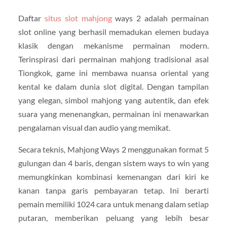
Daftar
situs slot mahjong
ways 2 adalah permainan
slot online yang berhasil memadukan elemen budaya
klasik dengan mekanisme permainan modern.
Terinspirasi dari permainan mahjong tradisional asal
Tiongkok, game ini membawa nuansa oriental yang
kental ke dalam dunia slot digital. Dengan tampilan
yang elegan, simbol mahjong yang autentik, dan efek
suara yang menenangkan, permainan ini menawarkan
pengalaman visual dan audio yang memikat.
Secara teknis, Mahjong Ways 2 menggunakan format 5
gulungan dan 4 baris, dengan sistem ways to win yang
memungkinkan kombinasi kemenangan dari kiri ke
kanan tanpa garis pembayaran tetap. Ini berarti
pemain memiliki 1024 cara untuk menang dalam setiap
putaran, memberikan peluang yang lebih besar