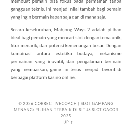
membuat pemain bisa fokus pada permainan tanpa
gangguan teknis. Ini menjadi nilai tambah bagi pemain
yang ingin bermain kapan saja dan di mana saja.
Secara keseluruhan, Mahjong Ways 2 adalah pilihan
ideal bagi pemain yang mencari slot dengan tema unik,
fitur menarik, dan potensi kemenangan besar. Dengan
kombinasi antara estetika budaya, mekanisme
permainan yang inovatif, dan pengalaman bermain
yang memuaskan, game ini terus menjadi favorit di
berbagai platform kasino online.
© 2026
CORRECTIVECOACH | SLOT GAMPANG
MENANG: PILIHAN TERBAIK DI SITUS SLOT GACOR
2025
—
UP ↑