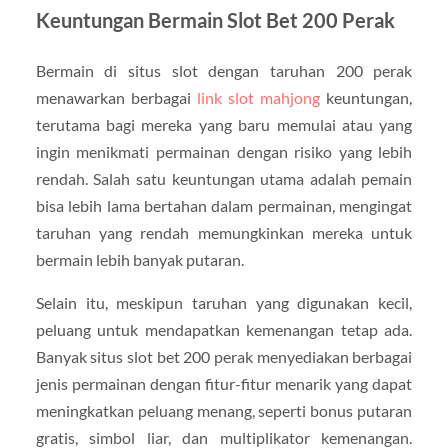
Keuntungan Bermain Slot Bet 200 Perak
Bermain di situs slot dengan taruhan 200 perak
menawarkan berbagai
link slot mahjong
keuntungan,
terutama bagi mereka yang baru memulai atau yang
ingin menikmati permainan dengan risiko yang lebih
rendah. Salah satu keuntungan utama adalah pemain
bisa lebih lama bertahan dalam permainan, mengingat
taruhan yang rendah memungkinkan mereka untuk
bermain lebih banyak putaran.
Selain itu, meskipun taruhan yang digunakan kecil,
peluang untuk mendapatkan kemenangan tetap ada.
Banyak situs slot bet 200 perak menyediakan berbagai
jenis permainan dengan fitur-fitur menarik yang dapat
meningkatkan peluang menang, seperti bonus putaran
gratis, simbol liar, dan multiplikator kemenangan.