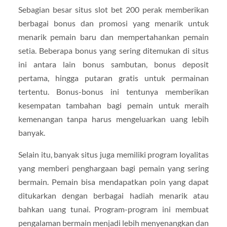
Sebagian besar situs slot bet 200 perak memberikan
berbagai bonus dan promosi yang menarik untuk
menarik pemain baru dan mempertahankan pemain
setia. Beberapa bonus yang sering ditemukan di situs
ini antara lain bonus sambutan, bonus deposit
pertama, hingga putaran gratis untuk permainan
tertentu. Bonus-bonus ini tentunya memberikan
kesempatan tambahan bagi pemain untuk meraih
kemenangan tanpa harus mengeluarkan uang lebih
banyak.
Selain itu, banyak situs juga memiliki program loyalitas
yang memberi penghargaan bagi pemain yang sering
bermain. Pemain bisa mendapatkan poin yang dapat
ditukarkan dengan berbagai hadiah menarik atau
bahkan uang tunai. Program-program ini membuat
pengalaman bermain menjadi lebih menyenangkan dan