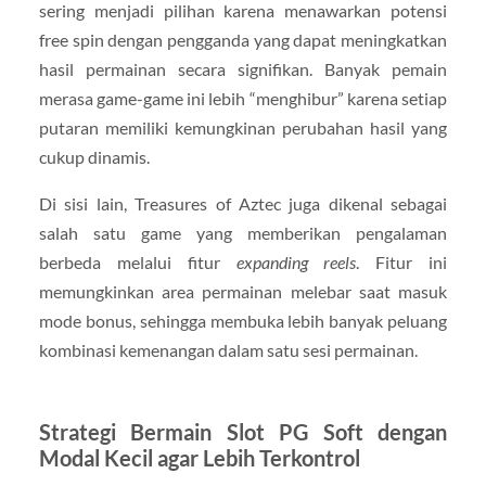
sering menjadi pilihan karena menawarkan potensi
free spin dengan pengganda yang dapat meningkatkan
hasil permainan secara signifikan. Banyak pemain
merasa game-game ini lebih “menghibur” karena setiap
putaran memiliki kemungkinan perubahan hasil yang
cukup dinamis.
Di sisi lain,
Treasures of Aztec
juga dikenal sebagai
salah satu game yang memberikan pengalaman
berbeda melalui fitur
expanding reels
. Fitur ini
memungkinkan area permainan melebar saat masuk
mode bonus, sehingga membuka lebih banyak peluang
kombinasi kemenangan dalam satu sesi permainan.
Strategi Bermain Slot PG Soft dengan
Modal Kecil agar Lebih Terkontrol