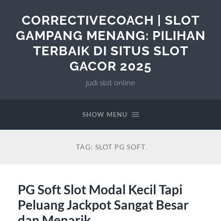
CORRECTIVECOACH | SLOT
GAMPANG MENANG: PILIHAN
TERBAIK DI SITUS SLOT
GACOR 2025
judi slot online
SHOW MENU
TAG:
SLOT PG SOFT
PG Soft Slot Modal Kecil Tapi
Peluang Jackpot Sangat Besar
dan Menarik