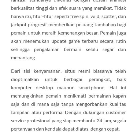
berkualitas tinggi dan efek suara yang memikat. Tidak
hanya itu, fitur-fitur seperti free spin, wild, scatter, dan
jackpot progresif memberikan peluang tambahan bagi
pemain untuk meraih kemenangan besar. Pemain juga
akan menemukan update game terbaru secara rutin
sehingga pengalaman bermain selalu segar dan
menantang.
Dari sisi kenyamanan, situs resmi biasanya telah
dioptimalkan untuk berbagai perangkat, baik
komputer desktop maupun smartphone. Hal ini
memungkinkan pemain menikmati permainan kapan
saja dan di mana saja tanpa mengorbankan kualitas
tampilan atau performa. Dengan dukungan customer
service profesional yang siap membantu 24 jam, segala
pertanyaan dan kendala dapat diatasi dengan cepat.