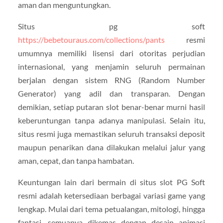
aman dan menguntungkan.
Situs pg soft
https://bebetouraus.com/collections/pants
resmi
umumnya memiliki lisensi dari otoritas perjudian
internasional, yang menjamin seluruh permainan
berjalan dengan sistem RNG (Random Number
Generator) yang adil dan transparan. Dengan
demikian, setiap putaran slot benar-benar murni hasil
keberuntungan tanpa adanya manipulasi. Selain itu,
situs resmi juga memastikan seluruh transaksi deposit
maupun penarikan dana dilakukan melalui jalur yang
aman, cepat, dan tanpa hambatan.
Keuntungan lain dari bermain di situs slot PG Soft
resmi adalah ketersediaan berbagai variasi game yang
lengkap. Mulai dari tema petualangan, mitologi, hingga
fantasi, semuanya dikemas dengan desain animasi