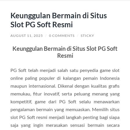
Keunggulan Bermain di Situs
Slot PG Soft Resmi
AUGUST 11, 2025
/
0 COMMENTS
/
STICKY
Keunggulan Bermain di Situs Slot PG Soft
Resmi
PG Soft telah menjadi salah satu penyedia game slot
online paling populer di kalangan pemain Indonesia
maupun internasional. Dikenal dengan kualitas grafis
memukau, fitur inovatif, serta peluang menang yang
kompetitif, game dari PG Soft selalu menawarkan
pengalaman bermain yang memuaskan. Memilih situs
slot PG Soft resmi menjadi langkah penting bagi siapa
saja yang ingin merasakan sensasi bermain secara