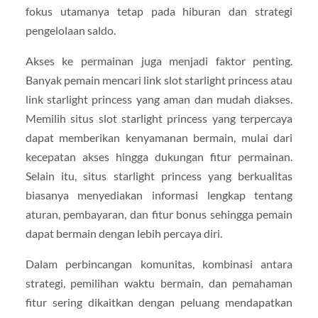
fokus utamanya tetap pada hiburan dan strategi
pengelolaan saldo.
Akses ke permainan juga menjadi faktor penting.
Banyak pemain mencari link slot starlight princess atau
link starlight princess yang aman dan mudah diakses.
Memilih situs slot starlight princess yang terpercaya
dapat memberikan kenyamanan bermain, mulai dari
kecepatan akses hingga dukungan fitur permainan.
Selain itu, situs starlight princess yang berkualitas
biasanya menyediakan informasi lengkap tentang
aturan, pembayaran, dan fitur bonus sehingga pemain
dapat bermain dengan lebih percaya diri.
Dalam perbincangan komunitas, kombinasi antara
strategi, pemilihan waktu bermain, dan pemahaman
fitur sering dikaitkan dengan peluang mendapatkan