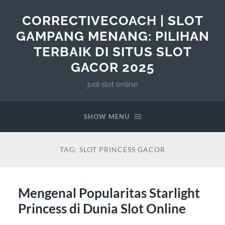
CORRECTIVECOACH | SLOT
GAMPANG MENANG: PILIHAN
TERBAIK DI SITUS SLOT
GACOR 2025
judi slot online
SHOW MENU
TAG:
SLOT PRINCESS GACOR
Mengenal Popularitas Starlight
Princess di Dunia Slot Online