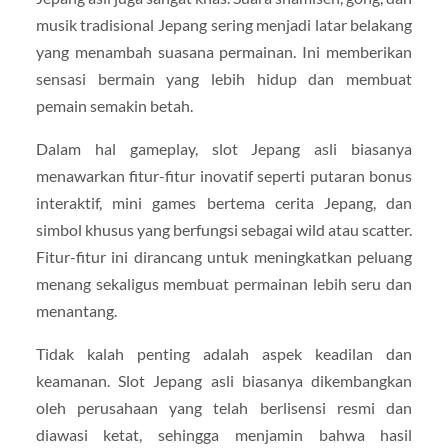
musik tradisional Jepang sering menjadi latar belakang
yang menambah suasana permainan. Ini memberikan
sensasi bermain yang lebih hidup dan membuat
pemain semakin betah.
Dalam hal gameplay, slot Jepang asli biasanya
menawarkan fitur-fitur inovatif seperti putaran bonus
interaktif, mini games bertema cerita Jepang, dan
simbol khusus yang berfungsi sebagai wild atau scatter.
Fitur-fitur ini dirancang untuk meningkatkan peluang
menang sekaligus membuat permainan lebih seru dan
menantang.
Tidak kalah penting adalah aspek keadilan dan
keamanan. Slot Jepang asli biasanya dikembangkan
oleh perusahaan yang telah berlisensi resmi dan
diawasi ketat, sehingga menjamin bahwa hasil