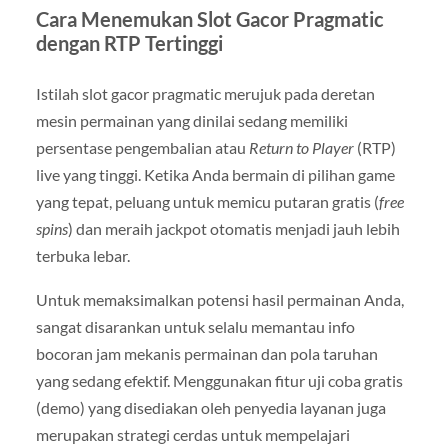
Cara Menemukan Slot Gacor Pragmatic
dengan RTP Tertinggi
Istilah
slot gacor pragmatic
merujuk pada deretan
mesin permainan yang dinilai sedang memiliki
persentase pengembalian atau
Return to Player
(RTP)
live yang tinggi.
Ketika Anda bermain di pilihan game
yang tepat, peluang untuk memicu putaran gratis (
free
spins
) dan meraih jackpot otomatis menjadi jauh lebih
terbuka lebar.
Untuk memaksimalkan potensi hasil permainan Anda,
sangat disarankan untuk selalu memantau info
bocoran jam mekanis permainan dan pola taruhan
yang sedang efektif. Menggunakan fitur uji coba gratis
(demo) yang disediakan oleh penyedia layanan juga
merupakan strategi cerdas untuk mempelajari