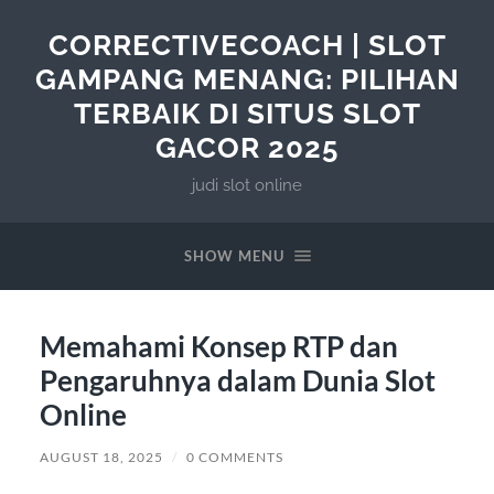
CORRECTIVECOACH | SLOT
GAMPANG MENANG: PILIHAN
TERBAIK DI SITUS SLOT
GACOR 2025
judi slot online
SHOW MENU
Memahami Konsep RTP dan
Pengaruhnya dalam Dunia Slot
Online
AUGUST 18, 2025
/
0 COMMENTS