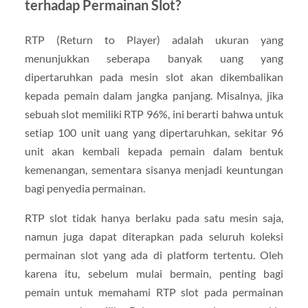
terhadap Permainan Slot?
RTP (Return to Player) adalah ukuran yang
menunjukkan seberapa banyak uang yang
dipertaruhkan pada mesin slot akan dikembalikan
kepada pemain dalam jangka panjang. Misalnya, jika
sebuah slot memiliki RTP 96%, ini berarti bahwa untuk
setiap 100 unit uang yang dipertaruhkan, sekitar 96
unit akan kembali kepada pemain dalam bentuk
kemenangan, sementara sisanya menjadi keuntungan
bagi penyedia permainan.
RTP slot tidak hanya berlaku pada satu mesin saja,
namun juga dapat diterapkan pada seluruh koleksi
permainan slot yang ada di platform tertentu. Oleh
karena itu, sebelum mulai bermain, penting bagi
pemain untuk memahami RTP slot pada permainan