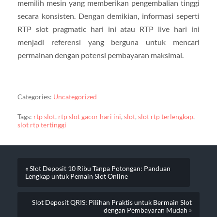
memilih mesin yang memberikan pengembalian tinggi
secara konsisten. Dengan demikian, informasi seperti
RTP slot pragmatic hari ini atau RTP live hari ini
menjadi referensi yang berguna untuk mencari
permainan dengan potensi pembayaran maksimal.
Categories:
Uncategorized
Tags:
rtp slot
,
rtp slot gacor hari ini
,
slot
,
slot rtp terlengkap
,
slot rtp tertinggi
« Slot Deposit 10 Ribu Tanpa Potongan: Panduan
Lengkap untuk Pemain Slot Online
Slot Deposit QRIS: Pilihan Praktis untuk Bermain Slot
dengan Pembayaran Mudah »