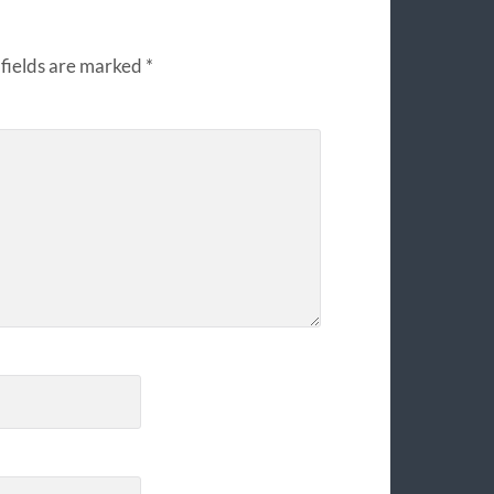
fields are marked
*