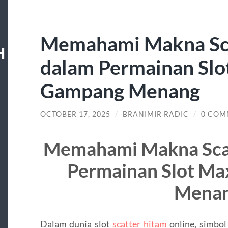
Memahami Makna Sc
H
dalam Permainan Sl
Gampang Menang
OCTOBER 17, 2025
/
BRANIMIR RADIC
/
0 COM
Memahami Makna Scat
Permainan Slot M
Mena
Dalam dunia slot
scatter hitam
online, simbol 