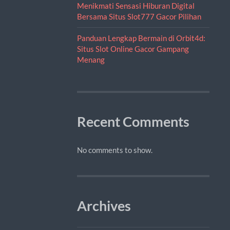
Menikmati Sensasi Hiburan Digital
Bersama Situs Slot777 Gacor Pilihan
Panduan Lengkap Bermain di Orbit4d:
Situs Slot Online Gacor Gampang
Menang
Recent Comments
No comments to show.
Archives