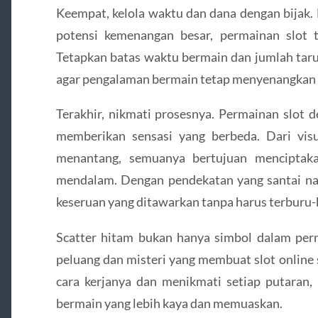
Keempat, kelola waktu dan dana dengan bijak
potensi kemenangan besar, permainan slot 
Tetapkan batas waktu bermain dan jumlah tar
agar pengalaman bermain tetap menyenangkan 
Terakhir, nikmati prosesnya. Permainan slot 
memberikan sensasi yang berbeda. Dari vis
menantang, semuanya bertujuan menciptak
mendalam. Dengan pendekatan yang santai n
keseruan yang ditawarkan tanpa harus terburu-
Scatter hitam bukan hanya simbol dalam perma
peluang dan misteri yang membuat slot onlin
cara kerjanya dan menikmati setiap putaran
bermain yang lebih kaya dan memuaskan.