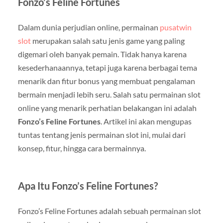
Fonzo’s Feline Fortunes
Dalam dunia perjudian online, permainan
pusatwin
slot
merupakan salah satu jenis game yang paling
digemari oleh banyak pemain. Tidak hanya karena
kesederhanaannya, tetapi juga karena berbagai tema
menarik dan fitur bonus yang membuat pengalaman
bermain menjadi lebih seru. Salah satu permainan slot
online yang menarik perhatian belakangan ini adalah
Fonzo’s Feline Fortunes
. Artikel ini akan mengupas
tuntas tentang jenis permainan slot ini, mulai dari
konsep, fitur, hingga cara bermainnya.
Apa Itu Fonzo’s Feline Fortunes?
Fonzo’s Feline Fortunes adalah sebuah permainan slot