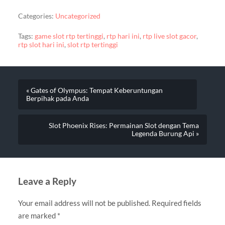
Categories:
Uncategorized
Tags:
game slot rtp tertinggi
,
rtp hari ini
,
rtp live slot gacor
,
rtp slot hari ini
,
slot rtp tertinggi
« Gates of Olympus: Tempat Keberuntungan
Berpihak pada Anda
Slot Phoenix Rises: Permainan Slot dengan Tema
Legenda Burung Api »
Leave a Reply
Your email address will not be published.
Required fields
are marked
*