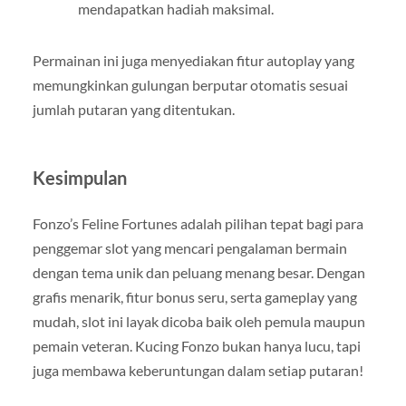
mendapatkan hadiah maksimal.
Permainan ini juga menyediakan fitur autoplay yang
memungkinkan gulungan berputar otomatis sesuai
jumlah putaran yang ditentukan.
Kesimpulan
Fonzo’s Feline Fortunes adalah pilihan tepat bagi para
penggemar slot yang mencari pengalaman bermain
dengan tema unik dan peluang menang besar. Dengan
grafis menarik, fitur bonus seru, serta gameplay yang
mudah, slot ini layak dicoba baik oleh pemula maupun
pemain veteran. Kucing Fonzo bukan hanya lucu, tapi
juga membawa keberuntungan dalam setiap putaran!