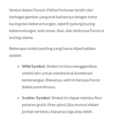
Simbol dalam Fonzo’s Feline Fortunes terdiri dari
berbagai gambar yang erat kaitannya dengan tema
kucing dan keberuntungan, seperti patung kucing
keberuntungan, koin emas, ikan, dan tentunya Fonzo si
kucing utama.
Beberapa simbol penting yang harus diperhatikan
adalah:
Wild Symbol
: Simbol ini bisa menggantikan
simbol lain untuk membentuk kombinasi
kemenangan. Biasanya, wild ini berupa Fonzo
dalam pose khusus.
Scatter Symbol
: Simbol ini dapat memicu fitur
putaran gratis (free spins) jika muncul dalam
jumlah tertentu, biasanya tiga atau lebih.