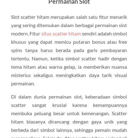
Permainan Slot
Slot scatter hitam merupakan salah satu fitur menarik
yang sering ditemukan dalam berbagai permainan slot
modern. Fitur
situs scatter hitam
sendiri adalah simbol
khusus yang dapat memicu putaran bonus atau free
spins tanpa harus berada pada garis pembayaran
tertentu. Namun, ketika simbol scatter hadir dengan
tema hitam atau warna gelap, ia memberikan nuansa
misterius sekaligus meningkatkan daya tarik visual
permainan.
Di dalam dunia permainan slot, keberadaan simbol
scatter sangat krusial karena kemampuannya
membuka peluang besar untuk kemenangan. Scatter
hitam biasanya dirancang dengan gaya unik yang
berbeda dari simbol lainnya, sehingga pemain mudah