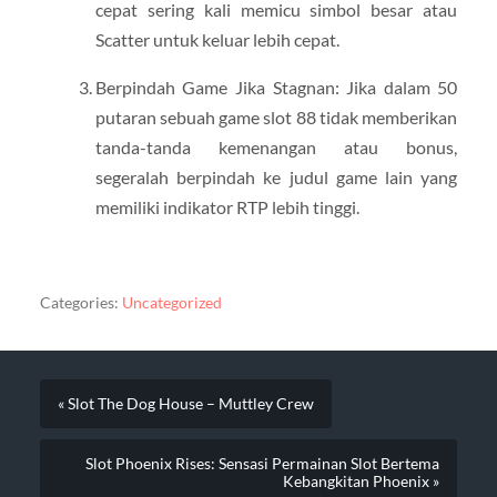
cepat sering kali memicu simbol besar atau
Scatter untuk keluar lebih cepat.
Berpindah Game Jika Stagnan: Jika dalam 50
putaran sebuah game slot 88 tidak memberikan
tanda-tanda kemenangan atau bonus,
segeralah berpindah ke judul game lain yang
memiliki indikator RTP lebih tinggi.
Categories:
Uncategorized
« Slot The Dog House – Muttley Crew
Slot Phoenix Rises: Sensasi Permainan Slot Bertema
Kebangkitan Phoenix »