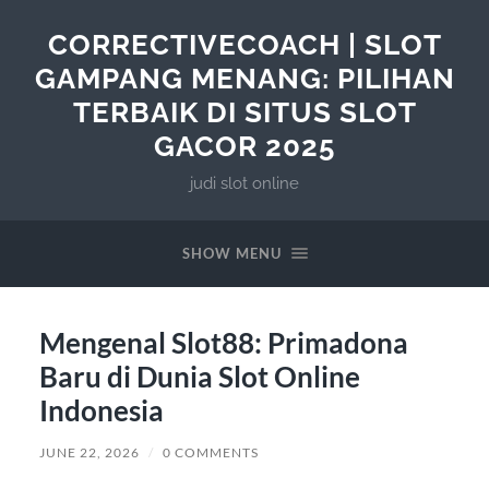
CORRECTIVECOACH | SLOT
GAMPANG MENANG: PILIHAN
TERBAIK DI SITUS SLOT
GACOR 2025
judi slot online
SHOW MENU
Mengenal Slot88: Primadona
Baru di Dunia Slot Online
Indonesia
JUNE 22, 2026
/
0 COMMENTS