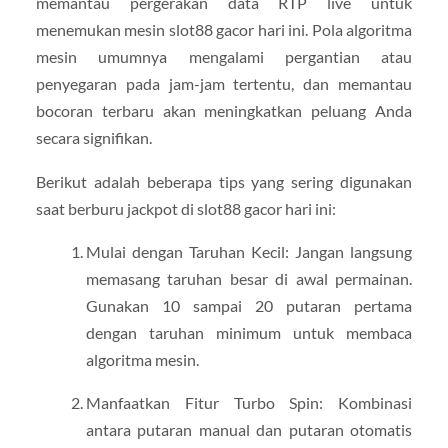
memantau pergerakan data RTP live untuk
menemukan mesin slot88 gacor hari ini. Pola algoritma
mesin umumnya mengalami pergantian atau
penyegaran pada jam-jam tertentu, dan memantau
bocoran terbaru akan meningkatkan peluang Anda
secara signifikan.
Berikut adalah beberapa tips yang sering digunakan
saat berburu jackpot di slot88 gacor hari ini:
Mulai dengan Taruhan Kecil: Jangan langsung
memasang taruhan besar di awal permainan.
Gunakan 10 sampai 20 putaran pertama
dengan taruhan minimum untuk membaca
algoritma mesin.
Manfaatkan Fitur Turbo Spin: Kombinasi
antara putaran manual dan putaran otomatis