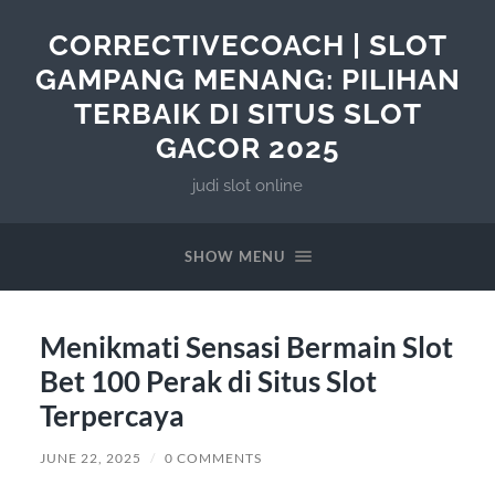
CORRECTIVECOACH | SLOT
GAMPANG MENANG: PILIHAN
TERBAIK DI SITUS SLOT
GACOR 2025
judi slot online
SHOW MENU
Menikmati Sensasi Bermain Slot
Bet 100 Perak di Situs Slot
Terpercaya
JUNE 22, 2025
/
0 COMMENTS