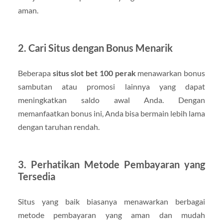
aman.
2.
Cari Situs dengan Bonus Menarik
Beberapa
situs slot bet 100 perak
menawarkan bonus
sambutan atau promosi lainnya yang dapat
meningkatkan saldo awal Anda. Dengan
memanfaatkan bonus ini, Anda bisa bermain lebih lama
dengan taruhan rendah.
3.
Perhatikan Metode Pembayaran yang
Tersedia
Situs yang baik biasanya menawarkan berbagai
metode pembayaran yang aman dan mudah