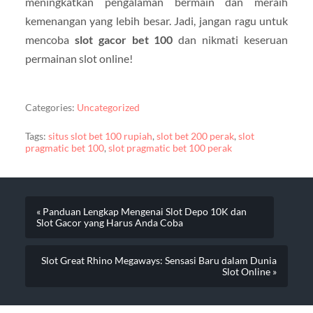
meningkatkan pengalaman bermain dan meraih
kemenangan yang lebih besar. Jadi, jangan ragu untuk
mencoba
slot gacor bet 100
dan nikmati keseruan
permainan slot online!
Categories:
Uncategorized
Tags:
situs slot bet 100 rupiah
,
slot bet 200 perak
,
slot
pragmatic bet 100
,
slot pragmatic bet 100 perak
« Panduan Lengkap Mengenai Slot Depo 10K dan
Slot Gacor yang Harus Anda Coba
Slot Great Rhino Megaways: Sensasi Baru dalam Dunia
Slot Online »