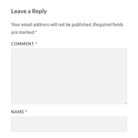
Leave a Reply
Your email address will not be published.
Required fields
are marked
*
COMMENT
*
NAME
*