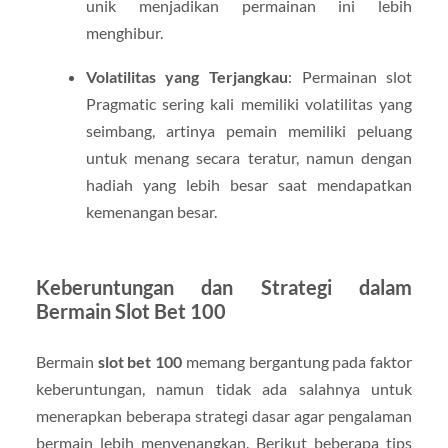
unik menjadikan permainan ini lebih
menghibur.
Volatilitas yang Terjangkau
: Permainan slot
Pragmatic sering kali memiliki volatilitas yang
seimbang, artinya pemain memiliki peluang
untuk menang secara teratur, namun dengan
hadiah yang lebih besar saat mendapatkan
kemenangan besar.
Keberuntungan dan Strategi dalam
Bermain Slot Bet 100
Bermain
slot bet 100
memang bergantung pada faktor
keberuntungan, namun tidak ada salahnya untuk
menerapkan beberapa strategi dasar agar pengalaman
bermain lebih menyenangkan. Berikut beberapa tips