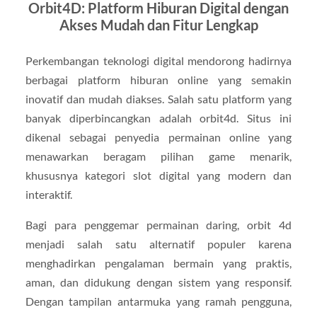
Orbit4D: Platform Hiburan Digital dengan
Akses Mudah dan Fitur Lengkap
Perkembangan teknologi digital mendorong hadirnya
berbagai platform hiburan online yang semakin
inovatif dan mudah diakses. Salah satu platform yang
banyak diperbincangkan adalah orbit4d. Situs ini
dikenal sebagai penyedia permainan online yang
menawarkan beragam pilihan game menarik,
khususnya kategori slot digital yang modern dan
interaktif.
Bagi para penggemar permainan daring, orbit 4d
menjadi salah satu alternatif populer karena
menghadirkan pengalaman bermain yang praktis,
aman, dan didukung dengan sistem yang responsif.
Dengan tampilan antarmuka yang ramah pengguna,