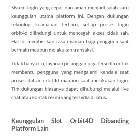
Sistem login yang cepat dan aman menjadi salah satu
keunggulan utama platform ini. Dengan dukungan
teknologi keamanan terbaru, setiap proses login
orbit4d dilindungi untuk mencegah akses tidak sah.
Hal ini memberikan rasa nyaman bagi pengguna saat
bermain maupun melakukan transaksi.
Tidak hanya itu, layanan pelanggan juga tersedia untuk
membantu pengguna yang mengalami kendala saat
proses daftar orbit4d maupun saat melakukan login.
Tim dukungan biasanya dapat dihubungi melalui live
chat atau kontak resmi yang tersedia di situs.
Keunggulan Slot Orbit4D Dibanding
Platform Lain