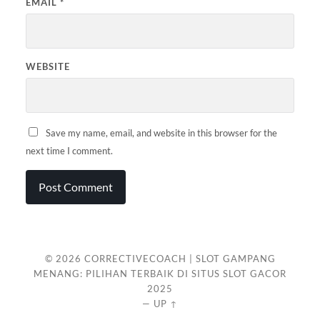
EMAIL
*
WEBSITE
Save my name, email, and website in this browser for the
next time I comment.
© 2026
CORRECTIVECOACH | SLOT GAMPANG
MENANG: PILIHAN TERBAIK DI SITUS SLOT GACOR
2025
—
UP ↑