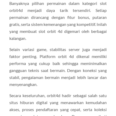
Banyaknya pilihan permainan dalam kategori slot
orbit4d menjadi daya tarik tersendiri. Setiap
permainan dirancang dengan fitur bonus, putaran
gratis, serta sistem kemenangan yang kompetitif. Inilah
yang membuat slot orbit 4d digemari oleh berbagai
kalangan.
Selain variasi game, stabilitas server juga menjadi
faktor penting. Platform orbit 4d dikenal memiliki
performa yang cukup baik sehingga meminimalkan
gangguan teknis saat bermain. Dengan koneksi yang
stabil, pengalaman bermain menjadi lebih lancar dan
menyenangkan.
Secara keseluruhan, orbit4d hadir sebagai salah satu
situs hiburan digital yang menawarkan kemudahan
akses, proses pendaftaran yang cepat, serta koleksi