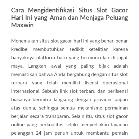
Cara Mengidentifikasi Situs Slot Gacor
Hari Ini yang Aman dan Menjaga Peluang
Maxwin
Menemukan situs slot gacor hari ini yang benar-benar
kredibel membutuhkan sedikit ketelitian karena
banyaknya platform baru yang bermunculan di jagat
maya. Langkah awal yang paling bijak adalah
memastikan bahwa Anda bergabung dengan situs slot
terbaru yang telah memiliki lisensi operasional
internasional. Sebuah link slot terbaru dan berlisensi
biasanya bermitra langsung dengan provider papan
atas dunia, sehingga semua mekanisme permainan
berjalan secara transparan. Selain itu, situs slot gacor
online yang berkualitas selalu menyediakan layanan
pelanggan 24 jam penuh untuk membantu pemain