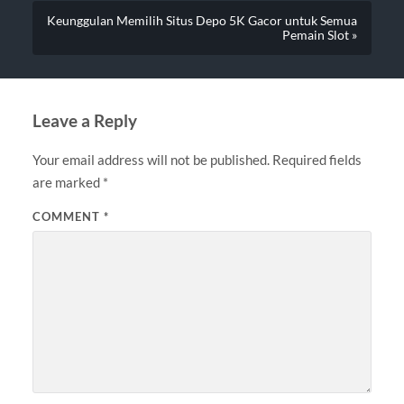
Keunggulan Memilih Situs Depo 5K Gacor untuk Semua
Pemain Slot »
Leave a Reply
Your email address will not be published.
Required fields
are marked
*
COMMENT
*