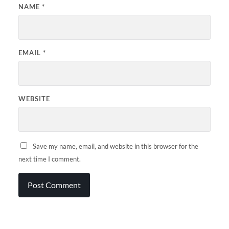
NAME
*
EMAIL
*
WEBSITE
Save my name, email, and website in this browser for the
next time I comment.