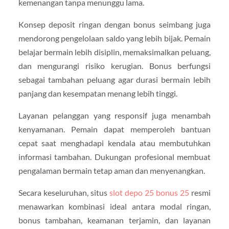
kemenangan tanpa menunggu lama.
Konsep deposit ringan dengan bonus seimbang juga
mendorong pengelolaan saldo yang lebih bijak. Pemain
belajar bermain lebih disiplin, memaksimalkan peluang,
dan mengurangi risiko kerugian. Bonus berfungsi
sebagai tambahan peluang agar durasi bermain lebih
panjang dan kesempatan menang lebih tinggi.
Layanan pelanggan yang responsif juga menambah
kenyamanan. Pemain dapat memperoleh bantuan
cepat saat menghadapi kendala atau membutuhkan
informasi tambahan. Dukungan profesional membuat
pengalaman bermain tetap aman dan menyenangkan.
Secara keseluruhan, situs
slot depo 25 bonus 25
resmi
menawarkan kombinasi ideal antara modal ringan,
bonus tambahan, keamanan terjamin, dan layanan