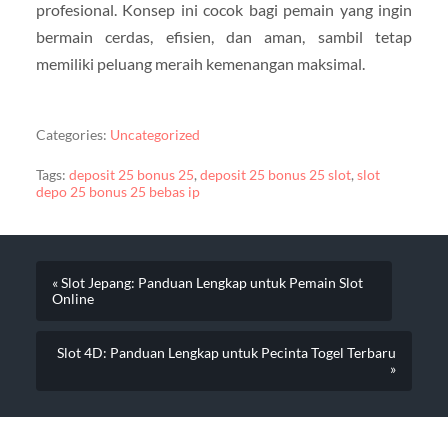
profesional. Konsep ini cocok bagi pemain yang ingin
bermain cerdas, efisien, dan aman, sambil tetap
memiliki peluang meraih kemenangan maksimal.
Categories:
Uncategorized
Tags:
deposit 25 bonus 25
,
deposit 25 bonus 25 slot
,
slot
depo 25 bonus 25 bebas ip
« Slot Jepang: Panduan Lengkap untuk Pemain Slot
Online
Slot 4D: Panduan Lengkap untuk Pecinta Togel Terbaru
»