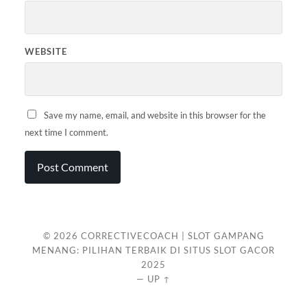
WEBSITE
Save my name, email, and website in this browser for the
next time I comment.
© 2026
CORRECTIVECOACH | SLOT GAMPANG
MENANG: PILIHAN TERBAIK DI SITUS SLOT GACOR
2025
—
UP ↑