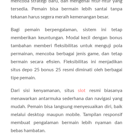
mencoba strategi baru, dan mengenal fitur-fitur yang
tersedia. Pemain bisa bermain lebih santai tanpa
tekanan harus segera meraih kemenangan besar.
Bagi pemain berpengalaman, sistem ini tetap
memberikan keuntungan. Modal kecil dengan bonus
tambahan memberi fleksibilitas untuk menguji pola
permainan, mencoba berbagai jenis game, dan tetap
bermain secara efisien. Fleksibilitas ini menjadikan
situs depo 25 bonus 25 resmi diminati oleh berbagai
tipe pemain.
Dari sisi kenyamanan, situs
slot
resmi biasanya
menawarkan antarmuka sederhana dan navigasi yang
mudah. Pemain bisa langsung menyesuaikan diri, baik
melalui desktop maupun mobile. Tampilan responsif
membuat pengalaman bermain lebih nyaman dan
bebas hambatan.