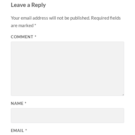
Leave a Reply
Your email address will not be published.
Required fields
are marked
*
COMMENT
*
NAME
*
EMAIL
*