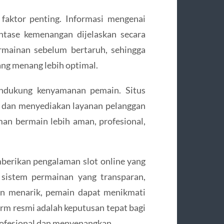
faktor penting. Informasi mengenai
ntase kemenangan dijelaskan secara
rmainan sebelum bertaruh, sehingga
uang menang lebih optimal.
endukung kenyamanan pemain. Situs
, dan menyediakan layanan pelanggan
an bermain lebih aman, profesional,
erikan pengalaman slot online yang
n sistem permainan yang transparan,
an menarik, pemain dapat menikmati
orm resmi adalah keputusan tepat bagi
rofesional dan menyenangkan.