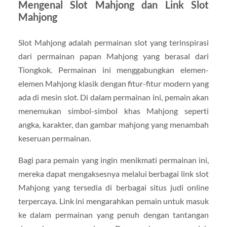
Mengenal Slot Mahjong dan Link Slot
Mahjong
Slot Mahjong adalah permainan slot yang terinspirasi
dari permainan papan Mahjong yang berasal dari
Tiongkok. Permainan ini menggabungkan elemen-
elemen Mahjong klasik dengan fitur-fitur modern yang
ada di mesin slot. Di dalam permainan ini, pemain akan
menemukan simbol-simbol khas Mahjong seperti
angka, karakter, dan gambar mahjong yang menambah
keseruan permainan.
Bagi para pemain yang ingin menikmati permainan ini,
mereka dapat mengaksesnya melalui berbagai link slot
Mahjong yang tersedia di berbagai situs judi online
terpercaya. Link ini mengarahkan pemain untuk masuk
ke dalam permainan yang penuh dengan tantangan