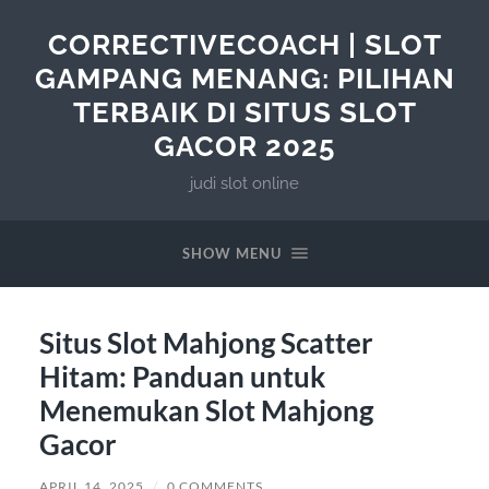
CORRECTIVECOACH | SLOT
GAMPANG MENANG: PILIHAN
TERBAIK DI SITUS SLOT
GACOR 2025
judi slot online
SHOW MENU
Situs Slot Mahjong Scatter
Hitam: Panduan untuk
Menemukan Slot Mahjong
Gacor
APRIL 14, 2025
/
0 COMMENTS