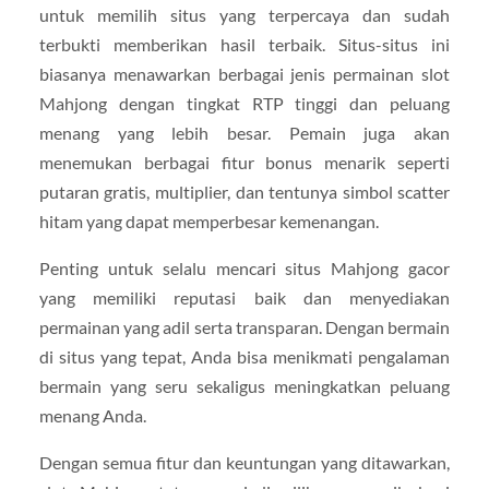
untuk memilih situs yang terpercaya dan sudah
terbukti memberikan hasil terbaik. Situs-situs ini
biasanya menawarkan berbagai jenis permainan slot
Mahjong dengan tingkat RTP tinggi dan peluang
menang yang lebih besar. Pemain juga akan
menemukan berbagai fitur bonus menarik seperti
putaran gratis, multiplier, dan tentunya simbol scatter
hitam yang dapat memperbesar kemenangan.
Penting untuk selalu mencari situs Mahjong gacor
yang memiliki reputasi baik dan menyediakan
permainan yang adil serta transparan. Dengan bermain
di situs yang tepat, Anda bisa menikmati pengalaman
bermain yang seru sekaligus meningkatkan peluang
menang Anda.
Dengan semua fitur dan keuntungan yang ditawarkan,