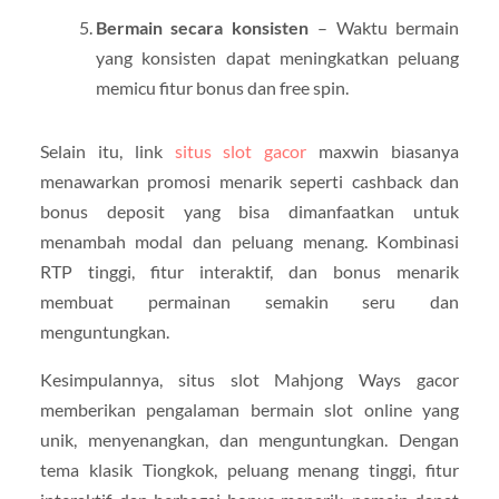
Bermain secara konsisten
– Waktu bermain
yang konsisten dapat meningkatkan peluang
memicu fitur bonus dan free spin.
Selain itu, link
situs slot gacor
maxwin biasanya
menawarkan promosi menarik seperti cashback dan
bonus deposit yang bisa dimanfaatkan untuk
menambah modal dan peluang menang. Kombinasi
RTP tinggi, fitur interaktif, dan bonus menarik
membuat permainan semakin seru dan
menguntungkan.
Kesimpulannya, situs slot Mahjong Ways gacor
memberikan pengalaman bermain slot online yang
unik, menyenangkan, dan menguntungkan. Dengan
tema klasik Tiongkok, peluang menang tinggi, fitur