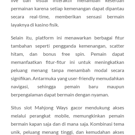
live dan visual interaktif menambah keseruan
permainan karena setiap kemenangan dapat dipantau
secara real-time, memberikan sensasi bermain
layaknya di kasino fisik.
Selain itu, platform ini menawarkan berbagai fitur
tambahan seperti pengganda kemenangan, scatter
hitam, dan bonus free spin. Pemain dapat
memanfaatkan fitur-fitur ini untuk meningkatkan
peluang menang tanpa menambah modal secara
signifikan. Antarmuka yang user-friendly memudahkan
navigasi, sehingga pemain baru maupun
berpengalaman dapat bermain dengan nyaman.
Situs slot Mahjong Ways gacor mendukung akses
melalui perangkat mobile, memungkinkan pemain
bermain kapan saja dan di mana saja. Kombinasi tema
unik, peluang menang tinggi, dan kemudahan akses