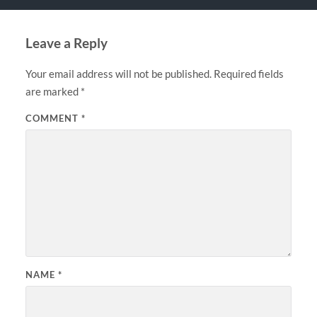
Leave a Reply
Your email address will not be published.
Required fields
are marked
*
COMMENT
*
NAME
*