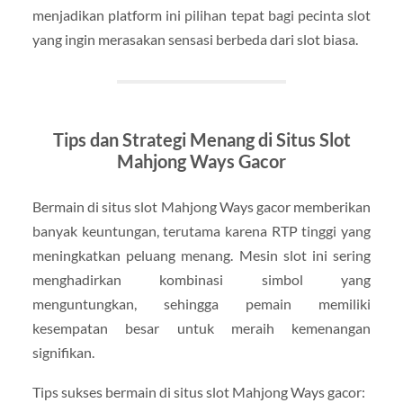
menjadikan platform ini pilihan tepat bagi pecinta slot
yang ingin merasakan sensasi berbeda dari slot biasa.
Tips dan Strategi Menang di Situs Slot
Mahjong Ways Gacor
Bermain di situs slot Mahjong Ways gacor memberikan
banyak keuntungan, terutama karena RTP tinggi yang
meningkatkan peluang menang. Mesin slot ini sering
menghadirkan kombinasi simbol yang
menguntungkan, sehingga pemain memiliki
kesempatan besar untuk meraih kemenangan
signifikan.
Tips sukses bermain di situs slot Mahjong Ways gacor: