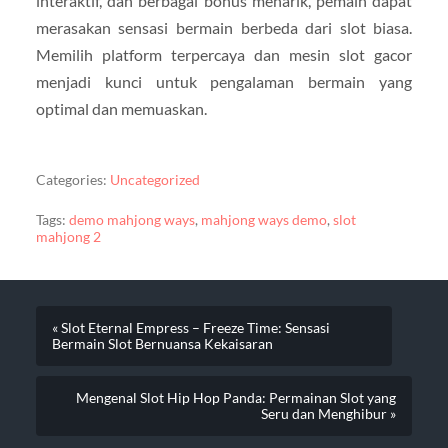
interaktif, dan berbagai bonus menarik, pemain dapat
merasakan sensasi bermain berbeda dari slot biasa.
Memilih platform terpercaya dan mesin slot gacor
menjadi kunci untuk pengalaman bermain yang
optimal dan memuaskan.
Categories:
Uncategorized
Tags:
demo mahjong ways
,
mahjong ways demo
,
slot
mahjong 2
« Slot Eternal Empress – Freeze Time: Sensasi
Bermain Slot Bernuansa Kekaisaran
Mengenal Slot Hip Hop Panda: Permainan Slot yang
Seru dan Menghibur »