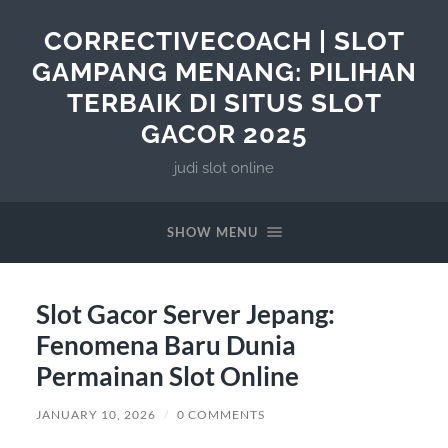
CORRECTIVECOACH | SLOT
GAMPANG MENANG: PILIHAN
TERBAIK DI SITUS SLOT
GACOR 2025
judi slot online
SHOW MENU
Slot Gacor Server Jepang:
Fenomena Baru Dunia
Permainan Slot Online
JANUARY 10, 2026
/
0 COMMENTS