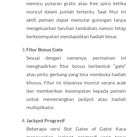
memicu putaran gratis atau free spins ketika
muncul dalam jumlah tertentu. Saat fitur ini
aktif, pemain dapat memutar gulungan tanpa
mengeluarkan taruhan tambahan, namun tetap
berkesempatan mendapatkan hadiah besar.
Fitur Bonus Gate
Sesuai dengan namanya, permainan ini
menghadirkan fitur bonus berbentuk “gate”
atau pintu gerbang yang bisa membuka hadiah
khusus. Fitur ini biasanya muncul secara acak
dan memberikan kesempatan kepada pemain
untuk memenangkan jackpot atau hadiah
multiplikator.
Jackpot Progresif
Beberapa versi Slot Gates of Gatot Kaca
menawarkan jackpot progresif yang terus