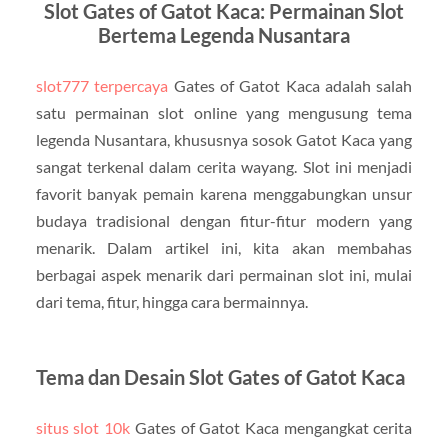
Slot Gates of Gatot Kaca: Permainan Slot
Bertema Legenda Nusantara
slot777 terpercaya
Gates of Gatot Kaca adalah salah
satu permainan slot online yang mengusung tema
legenda Nusantara, khususnya sosok Gatot Kaca yang
sangat terkenal dalam cerita wayang. Slot ini menjadi
favorit banyak pemain karena menggabungkan unsur
budaya tradisional dengan fitur-fitur modern yang
menarik. Dalam artikel ini, kita akan membahas
berbagai aspek menarik dari permainan slot ini, mulai
dari tema, fitur, hingga cara bermainnya.
Tema dan Desain Slot Gates of Gatot Kaca
situs slot 10k
Gates of Gatot Kaca mengangkat cerita