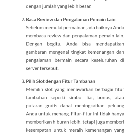
dengan jumlah yang lebih besar.
Baca Review dan Pengalaman Pemain Lain
Sebelum memulai permainan, ada baiknya Anda
membaca review dan pengalaman pemain lain.
Dengan begitu, Anda bisa mendapatkan
gambaran mengenai tingkat kemenangan dan
pengalaman bermain secara keseluruhan di
server tersebut.
Pilih Slot dengan Fitur Tambahan
Memilih slot yang menawarkan berbagai fitur
tambahan seperti simbol liar, bonus, atau
putaran gratis dapat meningkatkan peluang
Anda untuk menang. Fitur-fitur ini tidak hanya
memberikan hiburan lebih, tetapi juga memberi
kesempatan untuk meraih kemenangan yang