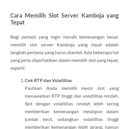
Cara Memilih Slot Server Kamboja yang
Tepat
Bagi pemain yang ingin meraih kemenangan besar,
memilih slot server Kamboja yang tepat adalah
langkah pertama yang harus diambil. Ada beberapa hal
yang perlu diperhatikan dalam memilih slot yang tepat,
seperti:
Cek RTP dan Volatilitas
Pastikan Anda memilih mesin slot yang
menawarkan RTP tinggi dan volatilitas rendah.
Slot dengan volatilitas rendah lebih sering
memberikan kemenangan meskipun dalam
jumlah kecil, sedangkan volatilitas tinggi
memberikan kemenangan lebih jarang, namun