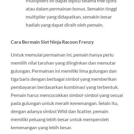
Multipliers ini dapat dipicu selama free spins
atau dalam permainan bonus. Semakin tinggi
multiplier yang didapatkan, semakin besar
hadiah yang dapat diraih oleh pemain.
Cara Bermain Slot Ninja Racoon Frenzy
Untuk memulai permainan ini, pemain hanya perlu
memilih nilai taruhan yang diinginkan dan memutar
gulungan. Permainan ini memiliki lima gulungan dan
tiga baris dengan berbagai simbol yang memberikan
pembayaran berdasarkan kombinasi yang terbentuk.
Pemain harus mencocokkan simbol-simbol yang sesuai
pada gulungan untuk meraih kemenangan. Selain itu,
dengan adanya simbol Wild dan Scatter, pemain
memiliki peluang lebih besar untuk memperoleh
kemenangan yang lebih besar.