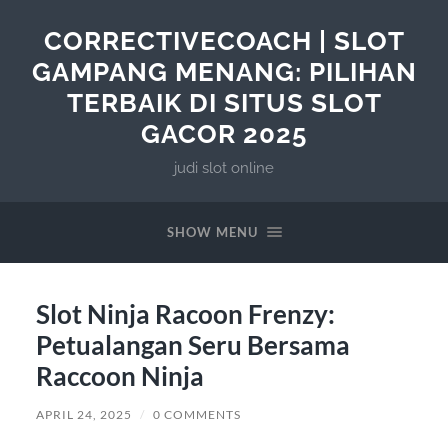
CORRECTIVECOACH | SLOT
GAMPANG MENANG: PILIHAN
TERBAIK DI SITUS SLOT
GACOR 2025
judi slot online
SHOW MENU
Slot Ninja Racoon Frenzy:
Petualangan Seru Bersama
Raccoon Ninja
APRIL 24, 2025
/
0 COMMENTS