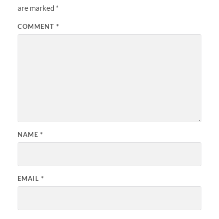
are marked
*
COMMENT
*
NAME
*
EMAIL
*