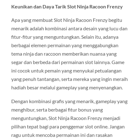
Keunikan dan Daya Tarik Slot Ninja Racoon Frenzy
Apa yang membuat Slot Ninja Racoon Frenzy begitu
menarik adalah kombinasi antara desain yang lucu dan
fitur-fitur yang menguntungkan. Selain itu, adanya
berbagai elemen permainan yang menggabungkan
tema ninja dan raccoon memberikan nuansa yang
segar dan berbeda dari permainan slot lainnya. Game
ini cocok untuk pemain yang menyukai petualangan
yang penuh tantangan, serta mereka yang ingin meraih
hadiah besar melalui gameplay yang menyenangkan.
Dengan kombinasi grafis yang menarik, gameplay yang
menghibur, serta berbagai fitur bonus yang
menguntungkan, Slot Ninja Racoon Frenzy menjadi
pilihan tepat bagi para penggemar slot online. Jangan
ragu untuk mencoba permainan ini dan rasakan