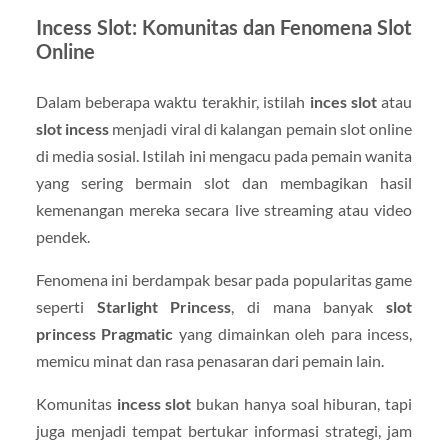
Incess Slot: Komunitas dan Fenomena Slot
Online
Dalam beberapa waktu terakhir, istilah
inces slot
atau
slot incess
menjadi viral di kalangan pemain slot online
di media sosial. Istilah ini mengacu pada pemain wanita
yang sering bermain slot dan membagikan hasil
kemenangan mereka secara live streaming atau video
pendek.
Fenomena ini berdampak besar pada popularitas game
seperti
Starlight Princess
, di mana banyak
slot
princess Pragmatic
yang dimainkan oleh para incess,
memicu minat dan rasa penasaran dari pemain lain.
Komunitas
incess slot
bukan hanya soal hiburan, tapi
juga menjadi tempat bertukar informasi strategi, jam