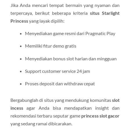
Jika Anda mencari tempat bermain yang nyaman dan
terpercaya, berikut beberapa kriteria
situs Starlight
Princess
yang layak dipilih:
Menyediakan game resmi dari Pragmatic Play
Memiliki fitur demo gratis
Menyediakan bonus slot harian dan mingguan
Support customer service 24 jam
Proses deposit dan withdraw cepat
Bergabunglah di situs yang mendukung komunitas
slot
incess
agar Anda bisa mendapatkan insight dan
rekomendasi terbaru seputar game
princess slot gacor
yang sedang ramai dibicarakan.