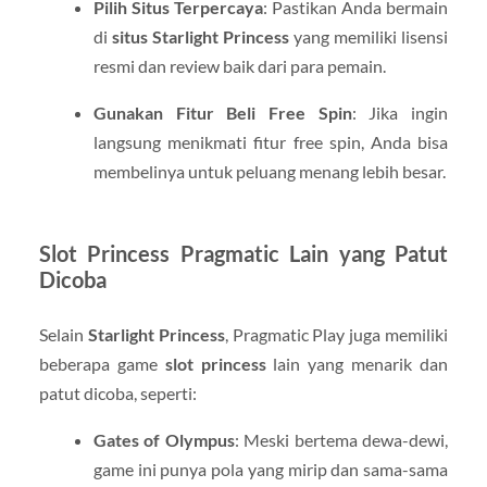
Pilih Situs Terpercaya
: Pastikan Anda bermain
di
situs Starlight Princess
yang memiliki lisensi
resmi dan review baik dari para pemain.
Gunakan Fitur Beli Free Spin
: Jika ingin
langsung menikmati fitur free spin, Anda bisa
membelinya untuk peluang menang lebih besar.
Slot Princess Pragmatic Lain yang Patut
Dicoba
Selain
Starlight Princess
, Pragmatic Play juga memiliki
beberapa game
slot princess
lain yang menarik dan
patut dicoba, seperti:
Gates of Olympus
: Meski bertema dewa-dewi,
game ini punya pola yang mirip dan sama-sama