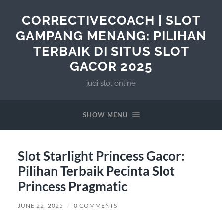
CORRECTIVECOACH | SLOT
GAMPANG MENANG: PILIHAN
TERBAIK DI SITUS SLOT
GACOR 2025
judi slot online
SHOW MENU
Slot Starlight Princess Gacor:
Pilihan Terbaik Pecinta Slot
Princess Pragmatic
JUNE 22, 2025
/
0 COMMENTS