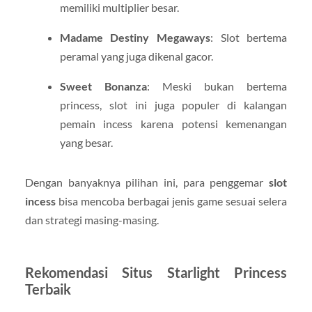
memiliki multiplier besar.
Madame Destiny Megaways
: Slot bertema
peramal yang juga dikenal gacor.
Sweet Bonanza
: Meski bukan bertema
princess, slot ini juga populer di kalangan
pemain incess karena potensi kemenangan
yang besar.
Dengan banyaknya pilihan ini, para penggemar
slot
incess
bisa mencoba berbagai jenis game sesuai selera
dan strategi masing-masing.
Rekomendasi Situs Starlight Princess
Terbaik