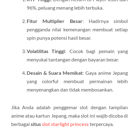
96%, peluang menang lebih terbuka.
Fitur Multiplier Besar
: Hadirnya simbol
pengganda nilai kemenangan membuat setiap
spin punya potensi hasil besar.
Volatilitas Tinggi
: Cocok bagi pemain yang
menyukai tantangan dengan bayaran besar.
Desain & Suara Memikat
: Gaya anime Jepang
yang colorful membuat permainan lebih
menyenangkan dan tidak membosankan.
Jika Anda adalah penggemar slot dengan tampilan
anime atau kartun Jepang, maka slot ini wajib dicoba di
berbagai
situs
slot starlight princess
terpercaya.