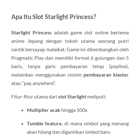
Apa Itu Slot Starlight Princess?
Starlight Princess
adalah game slot online bertema
anime Jepang dengan tokoh utama seorang putri
cantik bersayap malaikat. Game ini dikembangkan oleh
Pragmatic Play dan memiliki format 6 gulungan dan 5
baris, tanpa garis pembayaran tetap (payline),
melainkan menggunakan sistem
pembayaran klaster
atau “pay anywhere”.
Fitur-fitur utama dari
slot Starlight
meliputi:
Multiplier acak
hingga 500x
Tumble feature
, di mana simbol yang menang
akan hilang dan digantikan simbol baru