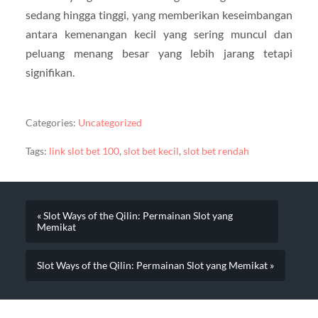
sedang hingga tinggi, yang memberikan keseimbangan
antara kemenangan kecil yang sering muncul dan
peluang menang besar yang lebih jarang tetapi
signifikan.
Categories:
Uncategorized
Tags:
link slot bet 100
,
slot bet kecil
,
slot bet rendah
« Slot Ways of the Qilin: Permainan Slot yang
Memikat
Slot Ways of the Qilin: Permainan Slot yang Memikat »