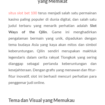
yang Memikat
situs slot bet 100
terus menjadi salah satu permainan
kasino paling populer di dunia digital, dan salah satu
judul terbaru yang menarik perhatian adalah
Slot
Ways of the Qilin
. Game ini menghadirkan
pengalaman bermain yang unik, dipadukan dengan
tema budaya Asia yang kaya akan mitos dan simbol
keberuntungan. Qilin sendiri merupakan makhluk
legendaris dalam cerita rakyat Tiongkok yang sering
dianggap sebagai pertanda keberuntungan dan
kesejahteraan. Dengan grafis yang menawan dan fitur-
fitur inovatif, slot ini berhasil mencuri perhatian para
penggemar judi online.
Tema dan Visual yang Memukau