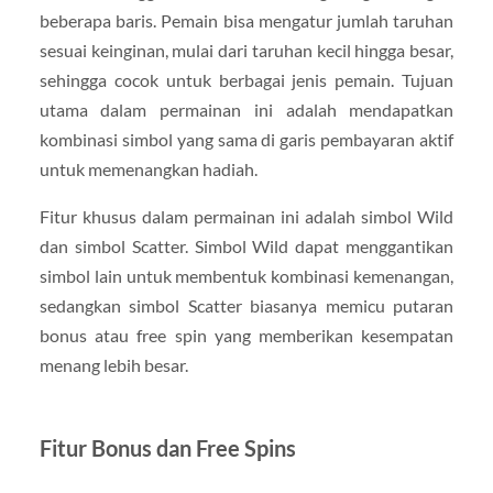
beberapa baris. Pemain bisa mengatur jumlah taruhan
sesuai keinginan, mulai dari taruhan kecil hingga besar,
sehingga cocok untuk berbagai jenis pemain. Tujuan
utama dalam permainan ini adalah mendapatkan
kombinasi simbol yang sama di garis pembayaran aktif
untuk memenangkan hadiah.
Fitur khusus dalam permainan ini adalah simbol Wild
dan simbol Scatter. Simbol Wild dapat menggantikan
simbol lain untuk membentuk kombinasi kemenangan,
sedangkan simbol Scatter biasanya memicu putaran
bonus atau free spin yang memberikan kesempatan
menang lebih besar.
Fitur Bonus dan Free Spins